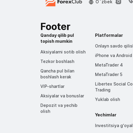
O`zbek
Footer
Qanday qilib pul
Platformalar
topish mumkin
Onlayn savdo qilis
Aksiyalarni sotib olish
iPhone va Android
Tezkor boshlash
MetaTrader 4
Qancha pul bilan
MetaTrader 5
boshlash kerak
Libertex Social C
VIP-shartlar
Trading
Aksiyalar va bonuslar
Yuklab olish
Depozit va yechib
olish
Yechimlar
Investitsiya gʻoyal