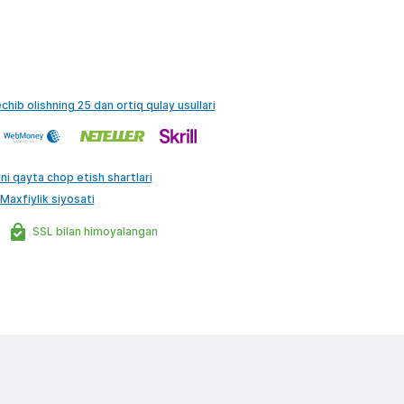
echib olishning 25 dan ortiq qulay usullari
ni qayta chop etish shartlari
Maxfiylik siyosati
SSL bilan himoyalangan