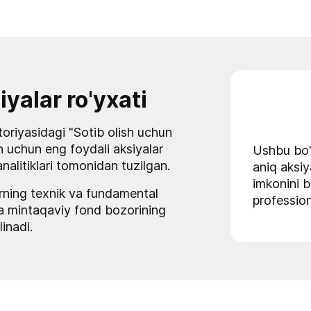
yalar ro'yxati
toriyasidagi "Sotib olish uchun
sh uchun eng foydali aksiyalar
Ushbu bo'
nalitiklari tomonidan tuzilgan.
aniq aksiy
imkonini b
rning texnik va fundamental
profession
 va mintaqaviy fond bozorining
inadi.