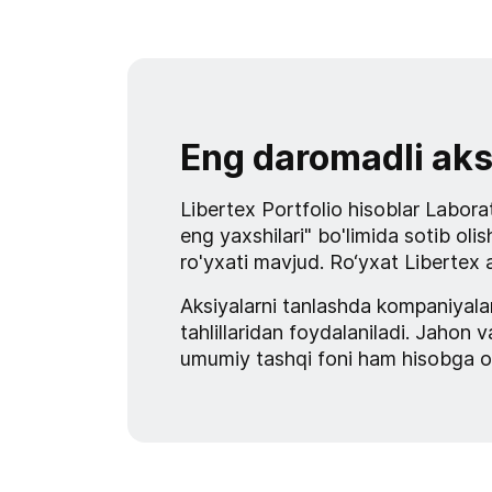
Eng daromadli aksi
Libertex Portfolio hisoblar Labora
eng yaxshilari" bo'limida sotib oli
ro'yxati mavjud. Ro‘yxat Libertex a
Aksiyalarni tanlashda kompaniyala
tahlillaridan foydalaniladi. Jahon
umumiy tashqi foni ham hisobga ol