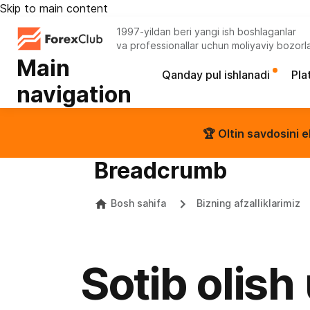
Skip to main content
1997-yildan beri yangi ish boshlaganlar
va professionallar uchun moliyaviy bozorl
Main
Qanday pul ishlanadi
Pla
navigation
🏆 Oltin savdosini e
Breadcrumb
Bosh sahifa
Bizning afzalliklarimiz
Sotib olis