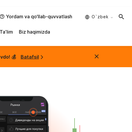
Yordam va qo‘llab-quvvatlash
O`zbek
Taʼlim
Biz haqimizda
vdo! 💰
Batafsil