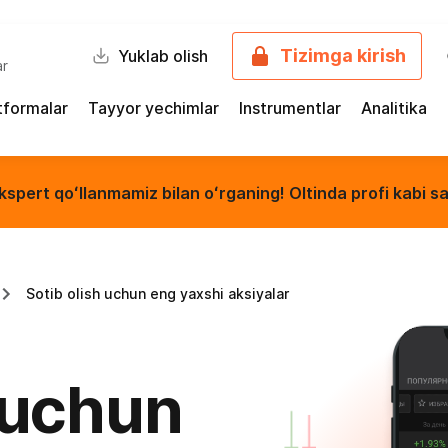
Tizimga kirish
Yuklab olish
ar
tformalar
Tayyor yechimlar
Instrumentlar
Analitika
kspert qoʻllanmamiz bilan oʻrganing! Oltinda profi kabi sa
Sotib olish uchun eng yaxshi aksiyalar
h uchun