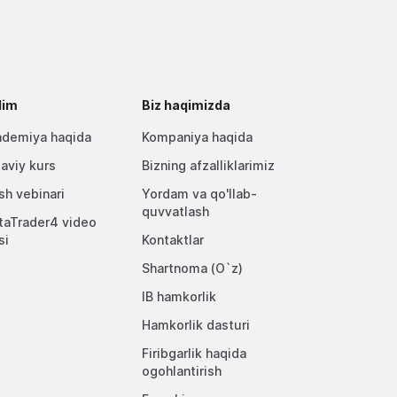
lim
Biz haqimizda
demiya haqida
Kompaniya haqida
aviy kurs
Bizning afzalliklarimiz
ish vebinari
Yordam va qo'llab-
quvvatlash
aTrader4 video
si
Kontaktlar
Shartnoma (O`z)
IB hamkorlik
Hamkorlik dasturi
Firibgarlik haqida
ogohlantirish