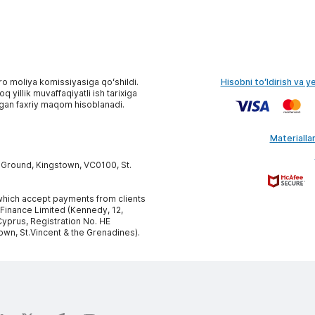
ro moliya komissiyasiga qoʻshildi.
Hisobni toʻldirish va y
 yillik muvaffaqiyatli ish tarixiga
gan faxriy maqom hisoblanadi.
Materiallar
y Ground, Kingstown, VC0100, St.
, which accept payments from clients
 Finance Limited (Kennedy, 12,
yprus, Registration No. HE
own, St.Vincent & the Grenadines).