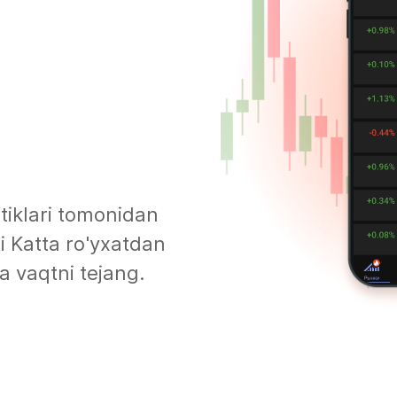
itiklari tomonidan
i Katta ro'yxatdan
a vaqtni tejang.