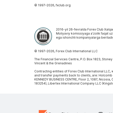
© 1997–
2026
, fxclub.org
2016-yil 26-fevralda Forex Club Xalqa
Moliyaviy komissiyaga aʼzolik faqat uzoq
ega ishonchli kompaniyalarga beriladi
© 1997–
2026
, Forex Club International LLC
The Financial Services Centre, P.O. Box 1823, Stone
Vincent & the Grenadines
Contracting entities of Forex Club International LLC
and transfer payments back to clients, are: Holcomb
KENNEDY BUSINESS CENTRE, Floor 2, 1087, Nicosia, C
183254), Libertex International Company LLC (Kingst