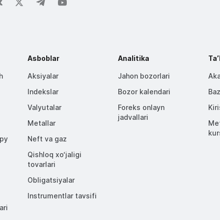
Asboblar
Analitika
Taʼ
h
Aksiyalar
Jahon bozorlari
Aka
Indekslar
Bozor kalendari
Baz
Valyutalar
Foreks onlayn
Kir
jadvallari
Metallar
Met
kur
opy
Neft va gaz
Qishloq xo‘jaligi
tovarlari
Obligatsiyalar
Instrumentlar tavsifi
ari