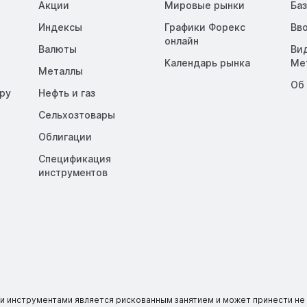
Акции
Мировые рынки
Ба
Индексы
Графики Форекс
Вв
онлайн
Валюты
Ви
Календарь рынка
Me
Металлы
Об
opy
Нефть и газ
Сельхозтовары
Облигации
Спецификация
инструментов
 инструментами является рискованным занятием и может принести не 