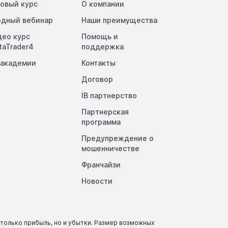
зовый курс
О компании
одный вебинар
Наши преимущества
део курс
Помощь и
taTrader4
поддержка
 академии
Контакты
Договор
IB партнерство
Партнерская
программа
Предупреждение о
мошенничестве
Франчайзи
Новости
только прибыль, но и убытки. Размер возможных