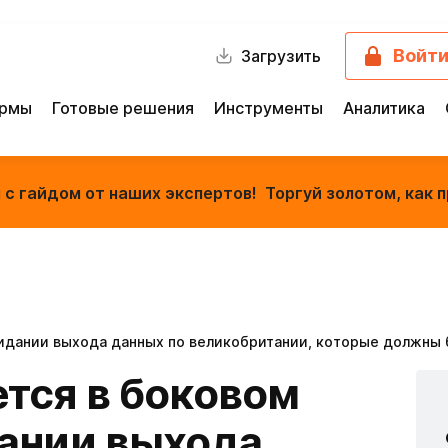
Войт
Загрузить
ормы
Готовые решения
Инструменты
Аналитика
с гайдом от наших экспертов! Торгуй золотом, как п
идании выхода данных по великобритании, которые должны
тся в боковом
ании выхода