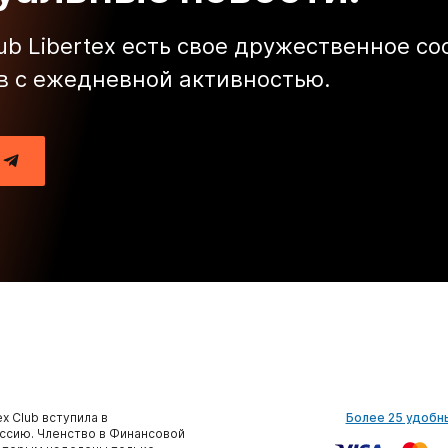
lub Libertex есть свое дружественное с
в с ежедневной активностью.
x Club вступила в
Более 25 удобн
сию. Членство в Финансовой