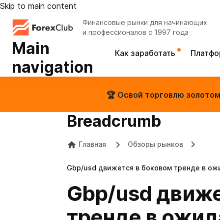
Skip to main content
Финансовые рынки для начинающих
и профессионалов с 1997 года
Main
Как заработать
Платф
navigation
🏆 Освой торговлю золотом 
Breadcrumb
Главная
Обзоры рынков
Gbp/usd движется в боковом тренде в ож
Gbp/usd движе
тренде в ожид