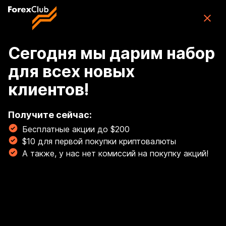
Skip to main content
ForexClub: приложение для торговли
CFD
Скачать
(76K)
приложение
Бесплатно
Сегодня мы дарим набор
для всех новых
Tizimga kirish
клиентов!
🏆 Oltin savdosini ekspert qoʻllanmamiz bilan
oʻrganing! Oltinda profi kabi savdo! 💰
Получите сейчас:
Бесплатные акции до $200
Batafsil
$10 для первой покупки криптовалюты
Breadcrumb
А также, у нас нет комиссий на покупку акций!
Aksiyalar
nVidia (NVDA)
NVDA