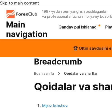
Skip to main content
1997-yildan beri yangi ish boshlaganlar
va professionallar uchun moliyaviy bozorl
Main
Qanday pul ishlanadi
Pla
navigation
🏆 Oltin savdosini e
Breadcrumb
Bosh sahifa
Qoidalar va shartlar
Qoidalar va sha
Mıjoz kelıshuvı