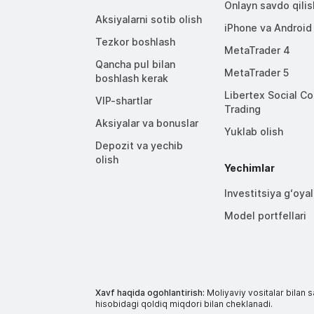
Onlayn savdo qilis
Aksiyalarni sotib olish
iPhone va Android
Tezkor boshlash
MetaTrader 4
Qancha pul bilan
MetaTrader 5
boshlash kerak
Libertex Social C
VIP-shartlar
Trading
Aksiyalar va bonuslar
Yuklab olish
Depozit va yechib
olish
Yechimlar
Investitsiya gʻoyal
Model portfellari
Xavf haqida ogohlantirish:
Moliyaviy vositalar bilan s
hisobidagi qoldiq miqdori bilan cheklanadi.