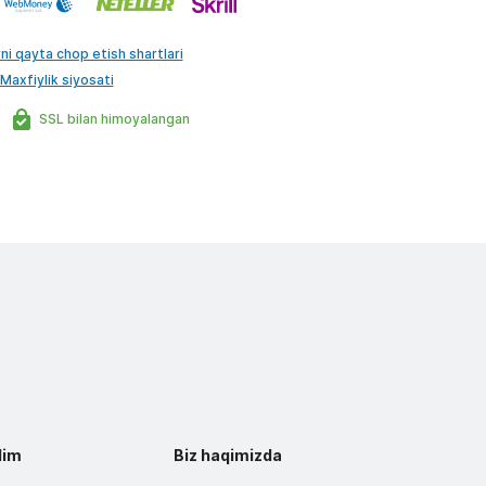
ni qayta chop etish shartlari
Maxfiylik siyosati
SSL bilan himoyalangan
lim
Biz haqimizda