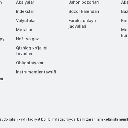
h
Aksiyalar
Jahon bozorlari
Aka
Indekslar
Bozor kalendari
Baz
Valyutalar
Foreks onlayn
Kir
jadvallari
Metallar
Met
kur
opy
Neft va gaz
Qishloq xo‘jaligi
tovarlari
Obligatsiyalar
Instrumentlar tavsifi
ari
avdo qilish xavfli faoliyat boʻlib, nafaqat foyda, balki zarar ham keltirishi 