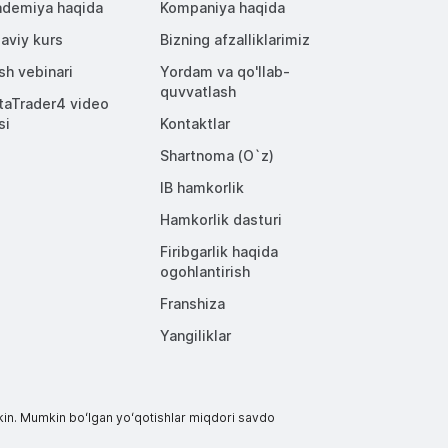
demiya haqida
Kompaniya haqida
aviy kurs
Bizning afzalliklarimiz
ish vebinari
Yordam va qo'llab-
quvvatlash
aTrader4 video
si
Kontaktlar
Shartnoma (O`z)
IB hamkorlik
Hamkorlik dasturi
Firibgarlik haqida
ogohlantirish
Franshiza
Yangiliklar
mumkin. Mumkin boʻlgan yoʻqotishlar miqdori savdo