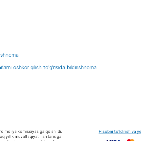
ırıshnoma
arnı oshkor qılısh to'g'rısıda bıldırıshnoma
ro moliya komissiyasiga qoʻshildi.
Hisobni toʻldirish va y
 yillik muvaffaqiyatli ish tarixiga