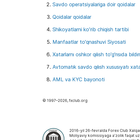
Savdo operatsiyalariga doir qoidalar
Qoidalar qoidalar
Shikoyatlarni koʻrib chiqish tartibi
Manfaatlar to'qnashuvi Siyosati
Xatarlarnı oshkor qılısh to'g'rısıda bıld
Avtomatık savdo qılısh xususıyatı xatarl
AML va KYC bayonoti
© 1997–
2026
, fxclub.org
2016-yil 26-fevralda Forex Club Xalqa
Moliyaviy komissiyaga aʼzolik faqat uzoq