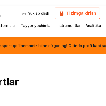
Tizimga kirish
Yuklab olish
ar
tformalar
Tayyor yechimlar
Instrumentlar
Analitika
kspert qoʻllanmamiz bilan oʻrganing! Oltinda profi kabi sa
rtlar