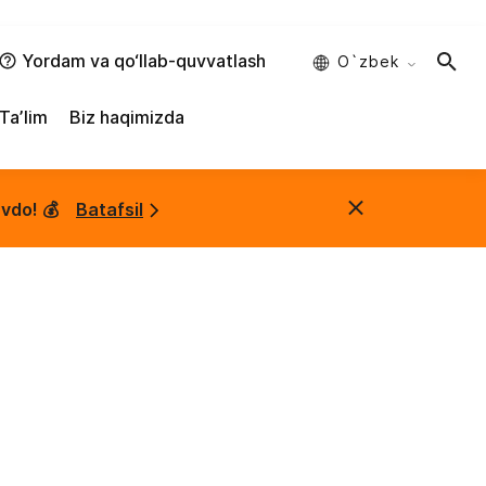
Yordam va qo‘llab-quvvatlash
O`zbek
Taʼlim
Biz haqimizda
vdo! 💰
Batafsil