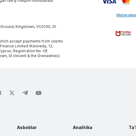
gan faxriy maqom hisoblanadi.
Materiallar
y Ground, Kingstown, VC0100, St.
, which accept payments from clients
 Finance Limited (Kennedy, 12,
yprus, Registration No. HE
own, St.Vincent & the Grenadines).
Asboblar
Analitika
Taʼ