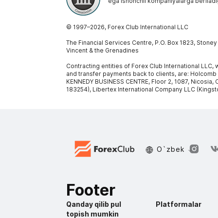
ega ishonchli kompaniyalarga beriladi
© 1997–
2026
, Forex Club International LLC
The Financial Services Centre, P.O. Box 1823, Stone
Vincent & the Grenadines
Contracting entities of Forex Club International LLC
and transfer payments back to clients, are: Holcomb
KENNEDY BUSINESS CENTRE, Floor 2, 1087, Nicosia, C
183254), Libertex International Company LLC (Kingst
O`zbek
Footer
Qanday qilib pul
Platformalar
topish mumkin