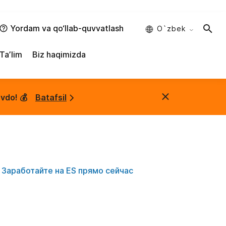
Yordam va qo‘llab-quvvatlash
O`zbek
Taʼlim
Biz haqimizda
vdo! 💰
Batafsil
Заработайте на ES прямо сейчас