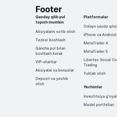
Footer
Qanday qilib pul
Platformalar
topish mumkin
Onlayn savdo qilis
Aksiyalarni sotib olish
iPhone va Android
Tezkor boshlash
MetaTrader 4
Qancha pul bilan
MetaTrader 5
boshlash kerak
Libertex Social C
VIP-shartlar
Trading
Aksiyalar va bonuslar
Yuklab olish
Depozit va yechib
olish
Yechimlar
Investitsiya gʻoyal
Model portfellari