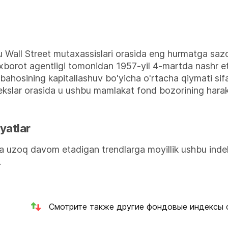
 Wall Street mutaxassislari orasida eng hurmatga sazo
xborot agentligi tomonidan 1957-yil 4-martda nashr et
 bahosining kapitallashuv bo'yicha o'rtacha qiymati si
kslar orasida u ushbu mamlakat fond bozorining harakat
yatlar
a uzoq davom etadigan trendlarga moyillik ushbu indek
.
Смотрите также другие фондовые индексы 