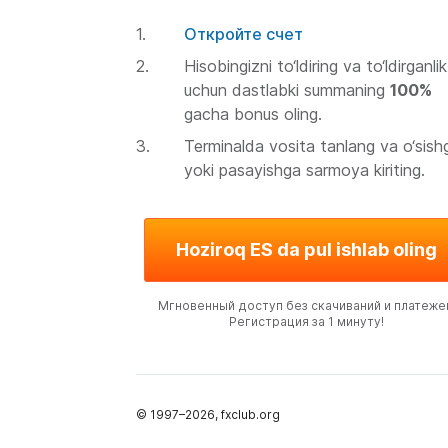
Откройте счет
Hisobingizni to‘ldiring va to‘ldirganlik
uchun dastlabki summaning
100%
gacha bonus oling.
Terminalda vosita tanlang va o‘sish
yoki pasayishga sarmoya kiriting.
Hoziroq ES da pul ishlab oling
Мгновенный доступ без скачиваний и платеже
Регистрация за 1 минуту!
© 1997–
2026
, fxclub.org