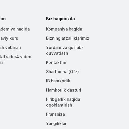
lim
Biz haqimizda
demiya haqida
Kompaniya haqida
aviy kurs
Bizning afzalliklarimiz
ish vebinari
Yordam va qo'llab-
quvvatlash
aTrader4 video
si
Kontaktlar
Shartnoma (O`z)
IB hamkorlik
Hamkorlik dasturi
Firibgarlik haqida
ogohlantirish
Franshiza
Yangiliklar