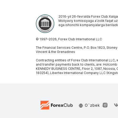
2016-yil 26-fevralda Forex Club Xalqa
Moliyaviy komissiyaga aʼzolik faqat uzoq
ega ishonchli kompaniyalarga beriladi
© 1997–
2026
, Forex Club International LLC
The Financial Services Centre, P.O. Box 1823, Stone
Vincent & the Grenadines
Contracting entities of Forex Club International LLC
and transfer payments back to clients, are: Holcomb
KENNEDY BUSINESS CENTRE, Floor 2, 1087, Nicosia, C
183254), Libertex International Company LLC (Kingst
O`zbek