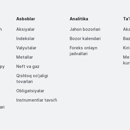
Asboblar
Analitika
Taʼ
h
Aksiyalar
Jahon bozorlari
Aka
Indekslar
Bozor kalendari
Baz
Valyutalar
Foreks onlayn
Kir
jadvallari
Metallar
Met
kur
opy
Neft va gaz
Qishloq xo‘jaligi
tovarlari
Obligatsiyalar
Instrumentlar tavsifi
ari