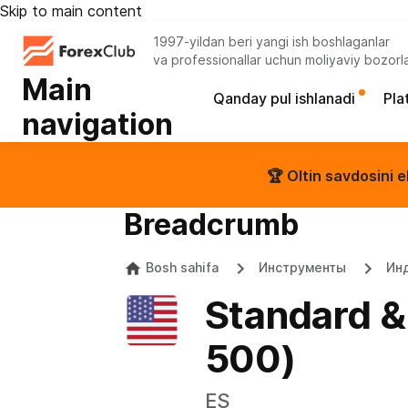
Skip to main content
1997-yildan beri yangi ish boshlaganlar
va professionallar uchun moliyaviy bozorl
Main
Qanday pul ishlanadi
Pla
navigation
🏆 Oltin savdosini e
Breadcrumb
Bosh sahifa
Инструменты
Ин
Standard &
500)
ES