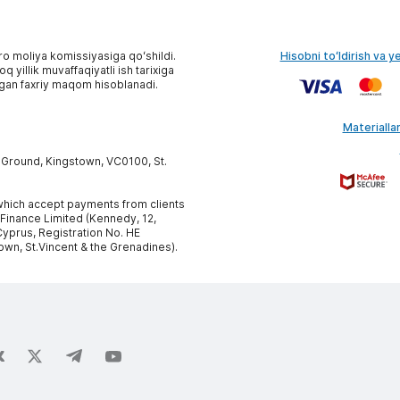
ro moliya komissiyasiga qoʻshildi.
Hisobni toʻldirish va y
 yillik muvaffaqiyatli ish tarixiga
gan faxriy maqom hisoblanadi.
Materiallar
y Ground, Kingstown, VC0100, St.
, which accept payments from clients
 Finance Limited (Kennedy, 12,
yprus, Registration No. HE
own, St.Vincent & the Grenadines).