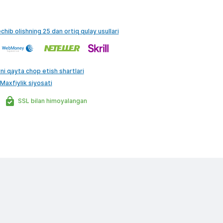
echib olishning 25 dan ortiq qulay usullari
ni qayta chop etish shartlari
Maxfiylik siyosati
SSL bilan himoyalangan