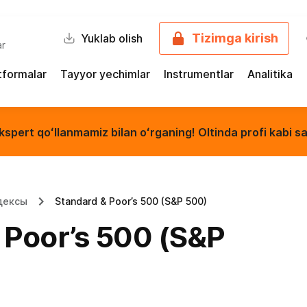
Tizimga kirish
Yuklab olish
ar
tformalar
Tayyor yechimlar
Instrumentlar
Analitika
kspert qoʻllanmamiz bilan oʻrganing! Oltinda profi kabi sa
дексы
Standard & Poor’s 500 (S&P 500)
 Poor’s 500 (S&P