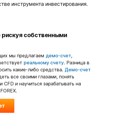
стве инструмента инвестирования.
е рискуя собственными
щих мы предлагаем
демо-счет
,
ветствует
реальному счету
. Разница в
осить какие-либо средства.
Демо-счет
еть все своими глазами, понять
и CFD и научиться зарабатывать на
 FOREX.
ет