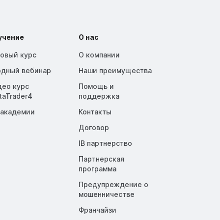
учение
О нас
зовый курс
О компании
одный вебинар
Наши преимущества
део курс
Помощь и
taTrader4
поддержка
 академии
Контакты
Договор
IB партнерство
Партнерская
программа
Предупреждение о
мошенничестве
Франчайзи