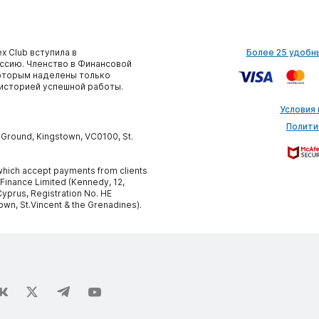
x Club вступила в
Более 25 удобн
сию. Членство в Финансовой
которым наделены только
историей успешной работы.
Условия
Полити
y Ground, Kingstown, VC0100, St.
, which accept payments from clients
 Finance Limited (Kennedy, 12,
yprus, Registration No. HE
own, St.Vincent & the Grenadines).