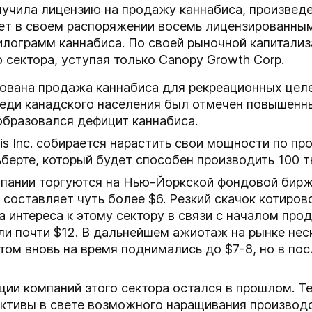
получила лицензию на продажу каннабиса, произвед
т в своем распоряжении восемь лицензированными
илограмм каннабиса. По своей рыночной капитализ
 сектора, уступая только Canopy Growth Corp.
изована продажа каннабиса для рекреационных це
реди канадского населения был отмечен повышенны
образовался дефицит каннабиса.
s Inc. собирается нарастить свои мощности по пр
ьберте, который будет способен производить 100 т
мпании торгуются на Нью-Йоркской фондовой бирж
 составляет чуть более $6. Резкий скачок котиро
а интереса к этому сектору в связи с началом про
ли почти $12. В дальнейшем ажиотаж на рынке неск
отом вновь на время поднимались до $7-8, но в п
ции компаний этого сектора остался в прошлом. Те
ективы в свете возможного наращивания производ