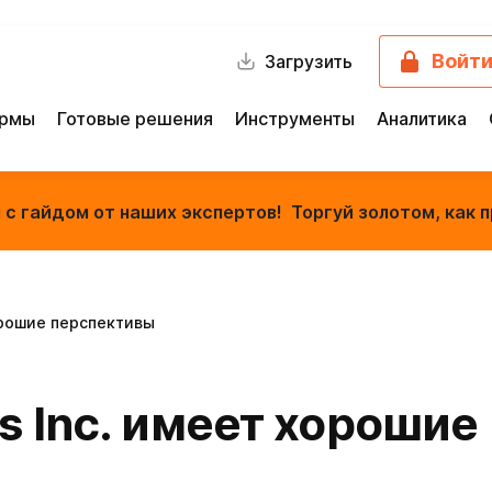
Войт
Загрузить
ормы
Готовые решения
Инструменты
Аналитика
с гайдом от наших экспертов! Торгуй золотом, как п
хорошие перспективы
is Inc. имеет хороши