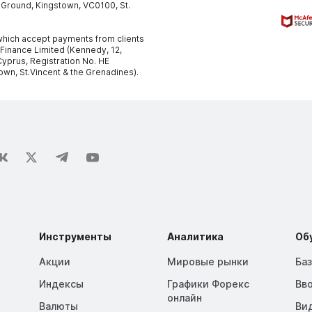
y Ground, Kingstown, VC0100, St.
, which accept payments from clients
 Finance Limited (Kennedy, 12,
yprus, Registration No. HE
own, St.Vincent & the Grenadines).
Инструменты
Аналитика
Об
Акции
Мировые рынки
Ба
Индексы
Графики Форекс
Вв
онлайн
Валюты
Ви