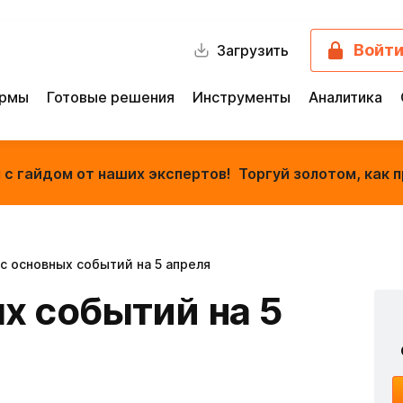
Войт
Загрузить
ормы
Готовые решения
Инструменты
Аналитика
с гайдом от наших экспертов! Торгуй золотом, как п
с основных событий на 5 апреля
х событий на 5