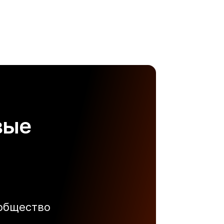
вые
ообщество