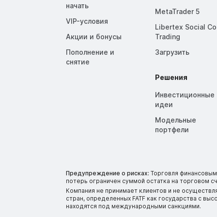
начать
MetaTrader 5
VIP-условия
Libertex Social C
Акции и бонусы
Trading
Пополнение и
Загрузить
снятие
Решения
Инвестиционные
идеи
Модельные
портфели
Предупреждение о рисках:
Торговля финансовыми
потерь ограничен суммой остатка на торговом сч
Компания не принимает клиентов и не осуществл
стран, определенных FATF как государства с вы
находятся под международными санкциями.