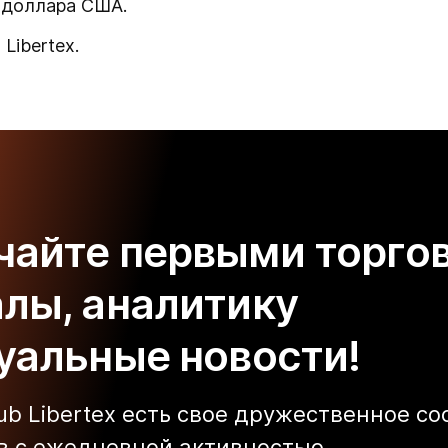
я доллара США.
Libertex.
чайте первыми торго
алы, аналитику
туальные новости!
lub Libertex есть свое дружественное с
в с ежедневной активностью.