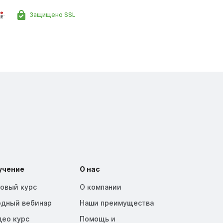
Защищено SSL
учение
О нас
зовый курс
О компании
одный вебинар
Наши преимущества
део курс
Помощь и