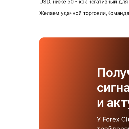
USD, ниже 50 - как негативный дл
Желаем удачной торговли,Команда 
Полу
сигн
и ак
У Forex C
трейдеро