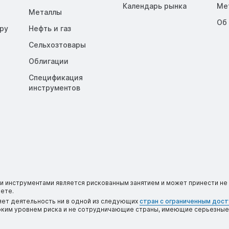
Календарь рынка
Me
Металлы
Об
opy
Нефть и газ
Сельхозтовары
Облигации
Спецификация
инструментов
 инструментами является рискованным занятием и может принести не 
ете.
яет деятельность ни в одной из следующих
стран с ограниченным дос
соким уровнем риска и не сотрудничающие страны, имеющие серьезные