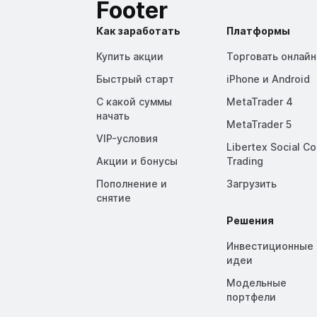
Footer
Как заработать
Платформы
Купить акции
Торговать онлайн
Быстрый старт
iPhone и Android
С какой суммы
MetaTrader 4
начать
MetaTrader 5
VIP-условия
Libertex Social C
Акции и бонусы
Trading
Пополнение и
Загрузить
снятие
Решения
Инвестиционные
идеи
Модельные
портфели