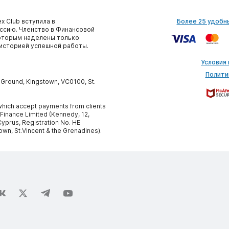
x Club вступила в
Более 25 удобн
сию. Членство в Финансовой
которым наделены только
историей успешной работы.
Условия
Полити
y Ground, Kingstown, VC0100, St.
, which accept payments from clients
 Finance Limited (Kennedy, 12,
yprus, Registration No. HE
own, St.Vincent & the Grenadines).