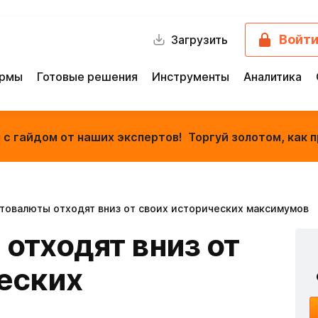
Войт
Загрузить
ормы
Готовые решения
Инструменты
Аналитика
с гайдом от наших экспертов! Торгуй золотом, как п
товалюты отходят вниз от своих исторических максимумов
отходят вниз от
еских