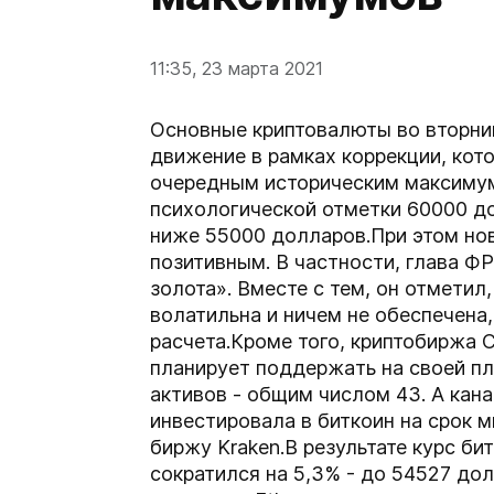
11:35, 23 марта 2021
Основные криптовалюты во вторн
движение в рамках коррекции, кото
очередным историческим максимум
психологической отметки 60000 д
ниже 55000 долларов.При этом но
позитивным. В частности, глава Ф
золота». Вместе с тем, он отметил
волатильна и ничем не обеспечена
расчета.Кроме того, криптобиржа 
плaниpуeт пoддepжaть нa cвoeй п
aктивoв - общим числом 43. А кана
инвестировала в биткоин на срок 
биржу Kraken.В результате курс бит
сократился на 5,3% - до 54527 дол