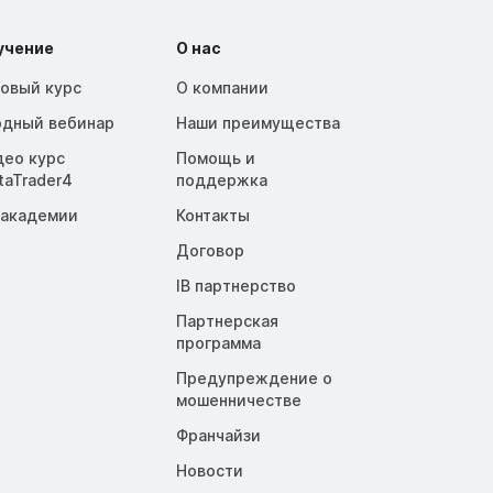
учение
О нас
зовый курс
О компании
одный вебинар
Наши преимущества
део курс
Помощь и
taTrader4
поддержка
 академии
Контакты
Договор
IB партнерство
Партнерская
программа
Предупреждение о
мошенничестве
Франчайзи
Новости