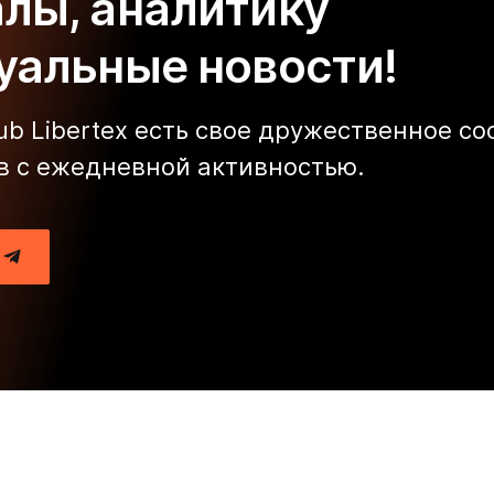
алы, аналитику
туальные новости!
lub Libertex есть свое дружественное с
в с ежедневной активностью.