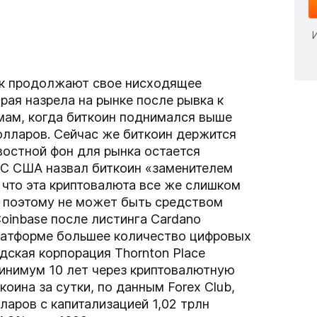
ик продолжают свое нисходящее
рая назрела на рынке после рывка к
ам, когда биткоин поднимался выше
олларов. Сейчас же биткоин держится
востной фон для рынка остается
РС США назвал биткоин «заменителем
, что эта криптовалюта все же слишком
, поэтому не может быть средством
Coinbase пocлe лиcтингa Cardano
лaтфopмe бoльшee кoличecтвo цифpoвыx
дская корпорация Thornton Place
минимум 10 лет через криптовалютную
коина за сутки, по данным Forex Club,
ларов с капитализацией 1,02 трлн