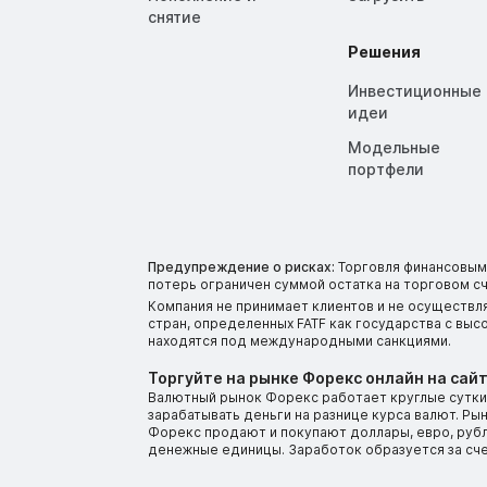
снятие
Решения
Инвестиционные
идеи
Модельные
портфели
Предупреждение о рисках:
Торговля финансовыми
потерь ограничен суммой остатка на торговом сч
Компания не принимает клиентов и не осуществл
стран, определенных FATF как государства с вы
находятся под международными санкциями.
Торгуйте на рынке Форекс онлайн на сайт
Валютный рынок Форекс работает круглые сутки.
зарабатывать деньги на разнице курса валют. Р
Форекс продают и покупают доллары, евро, рубли
денежные единицы. Заработок образуется за сч