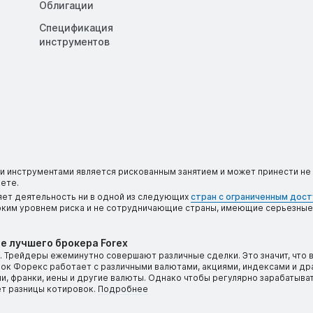
Облигации
Спецификация
инструментов
 инструментами является рискованным занятием и может принести не 
ете.
яет деятельность ни в одной из следующих
стран с ограниченным дос
соким уровнем риска и не сотрудничающие страны, имеющие серьезные
е лучшего брокера Forex
 Трейдеры ежеминутно совершают различные сделки. Это значит, что 
ынок Форекс работает с различными валютами, акциями, индексами и д
, франки, иены и другие валюты. Однако чтобы регулярно зарабатыват
ет разницы котировок.
Подробнее