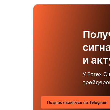
Полу
сигн
и ак
У Forex C
трейдеро
Подписывайтесь на Telegram