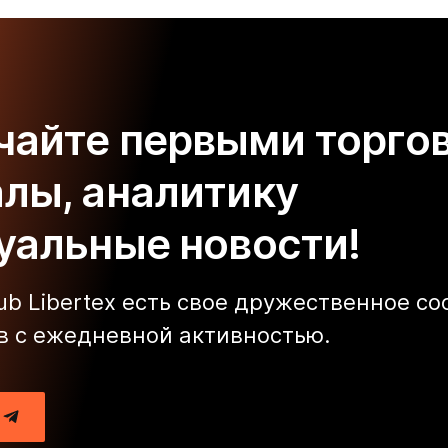
чайте первыми торго
алы, аналитику
туальные новости!
lub Libertex есть свое дружественное с
в с ежедневной активностью.