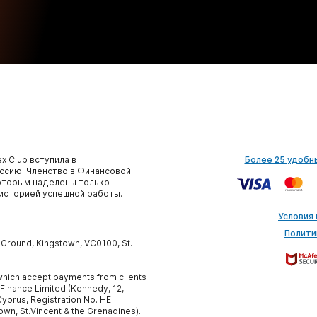
x Club вступила в
Более 25 удобн
сию. Членство в Финансовой
которым наделены только
историей успешной работы.
Условия
Полити
y Ground, Kingstown, VC0100, St.
, which accept payments from clients
 Finance Limited (Kennedy, 12,
yprus, Registration No. HE
own, St.Vincent & the Grenadines).