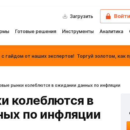
Войт
Загрузить
ормы
Готовые решения
Инструменты
Аналитика
с гайдом от наших экспертов! Торгуй золотом, как п
вые рынки колеблются в ожидании данных по инфляции
и колеблются в
ных по инфляции