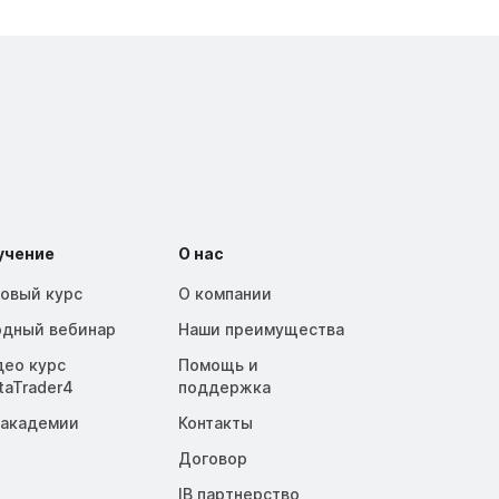
учение
О нас
зовый курс
О компании
одный вебинар
Наши преимущества
део курс
Помощь и
taTrader4
поддержка
 академии
Контакты
Договор
IB партнерство