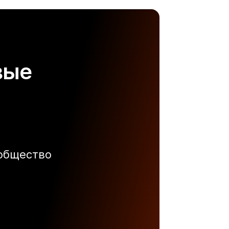
вые
ообщество