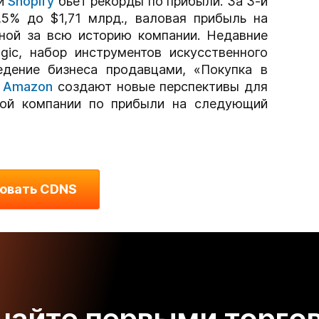
ии
Shopify
бьет рекорды по прибыли. За 3-й
,5% до $1,71 млрд., валовая прибыль на
дной за всю историю компании. Недавние
agic, набор инструментов искусственного
едение бизнеса продавцами, «Покупка в
с
Amazon
создают новые перспективы для
амой компании по прибыли на следующий
овать CDNS
чайте первыми торго