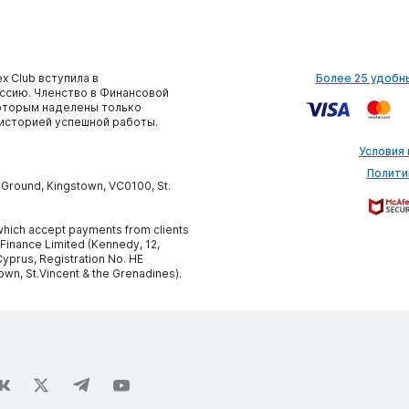
x Club вступила в
Более 25 удобн
сию. Членство в Финансовой
которым наделены только
историей успешной работы.
Условия
Полити
y Ground, Kingstown, VC0100, St.
, which accept payments from clients
 Finance Limited (Kennedy, 12,
yprus, Registration No. HE
own, St.Vincent & the Grenadines).