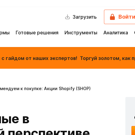
Войт
Загрузить
ормы
Готовые решения
Инструменты
Аналитика
с гайдом от наших экспертов! Торгуй золотом, как п
мендуем к покупке: Акции Shopify (SHOP)
ные в
й перспективе