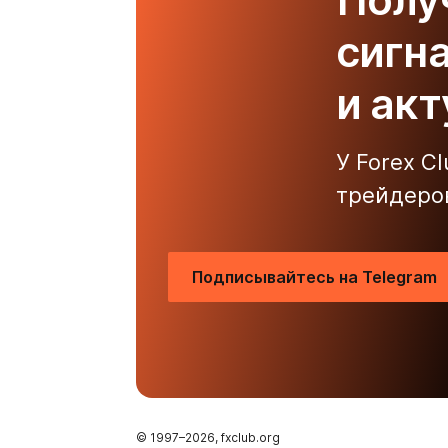
сигн
и ак
У Forex C
трейдеро
Подписывайтесь на Telegram
© 1997–
2026
, fxclub.org