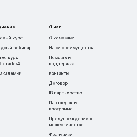
учение
О нас
зовый курс
О компании
одный вебинар
Наши преимущества
део курс
Помощь и
taTrader4
поддержка
 академии
Контакты
Договор
IB партнерство
Партнерская
программа
Предупреждение о
мошенничестве
Франчайзи