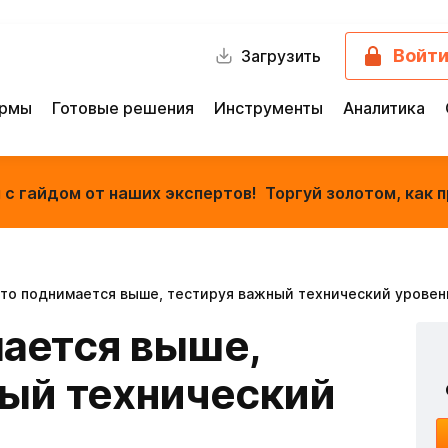
Войт
Загрузить
ормы
Готовые решения
Инструменты
Аналитика
с гайдом от наших экспертов! Торгуй золотом, как п
то поднимается выше, тестируя важный технический уровен
ается выше,
ый технический