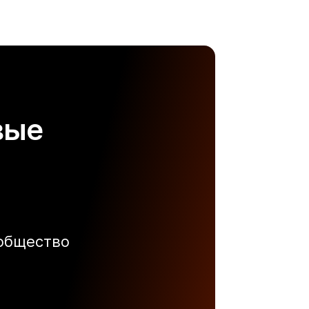
вые
ообщество