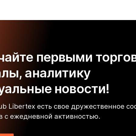
чайте первыми торго
алы, аналитику
туальные новости!
lub Libertex есть свое дружественное с
в с ежедневной активностью.