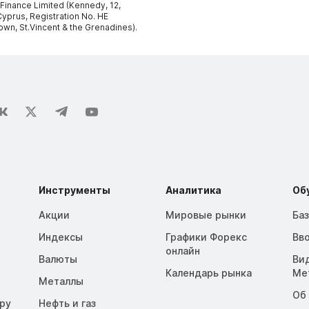
 Finance Limited (Kennedy, 12,
yprus, Registration No. HE
own, St.Vincent & the Grenadines).
Инструменты
Аналитика
Об
Акции
Мировые рынки
Ба
Индексы
Графики Форекс
Вв
онлайн
Валюты
Ви
Календарь рынка
Me
Металлы
Об
opy
Нефть и газ