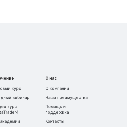
учение
О нас
зовый курс
О компании
одный вебинар
Наши преимущества
део курс
Помощь и
taTrader4
поддержка
 академии
Контакты