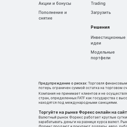
Акции и бонусы
Trading
Пополнение и
Загрузить
снятие
Решения
Инвестиционные
идеи
Модельные
портфели
Предупреждение о рисках:
Торговля финансовыми
потерь ограничен суммой остатка на торговом сч
Компания не принимает клиентов и не осуществл
стран, определенных FATF как государства с вы
находятся под международными санкциями.
Торгуйте на рынке Форекс онлайн на сайт
Валютный рынок Форекс работает круглые сутки.
зарабатывать деньги на разнице курса валют. Р
Форекс продают и покупают доллары, евро, рубли