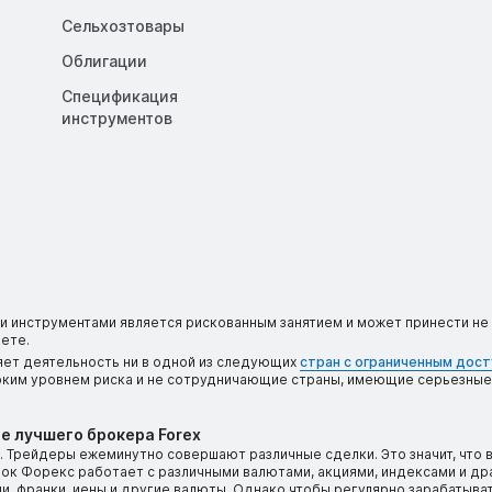
Сельхозтовары
Облигации
Спецификация
инструментов
 инструментами является рискованным занятием и может принести не 
ете.
яет деятельность ни в одной из следующих
стран с ограниченным дос
соким уровнем риска и не сотрудничающие страны, имеющие серьезные
е лучшего брокера Forex
 Трейдеры ежеминутно совершают различные сделки. Это значит, что 
ынок Форекс работает с различными валютами, акциями, индексами и д
, франки, иены и другие валюты. Однако чтобы регулярно зарабатыват