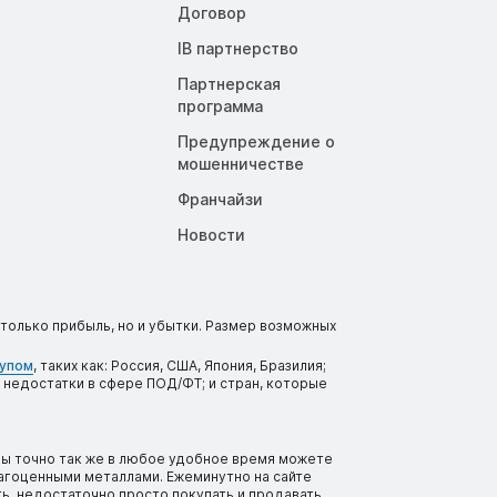
Договор
IB партнерство
Партнерская
программа
Предупреждение о
мошенничестве
Франчайзи
Новости
только прибыль, но и убытки. Размер возможных
тупом
, таких как: Россия, США, Япония, Бразилия;
 недостатки в сфере ПОД/ФТ; и стран, которые
вы точно так же в любое удобное время можете
рагоценными металлами. Ежеминутно на сайте
ь, недостаточно просто покупать и продавать