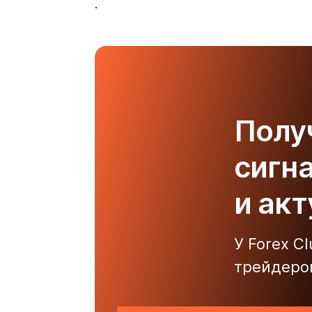
.
Полу
сигн
и ак
У Forex C
трейдеро