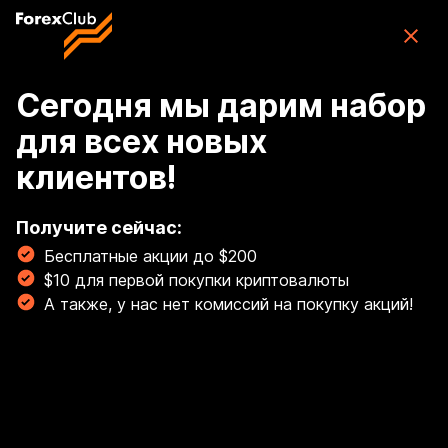
Skip to main content
ForexClub: приложение для торговли
CFD
Скачать
(76K)
приложение
Бесплатно
Сегодня мы дарим набор
для всех новых
Войти
клиентов!
🏆 Освой торговлю золотом с гайдом от наших
экспертов! Торгуй золотом, как профи! 💰
Получите сейчас:
Бесплатные акции до $200
Читать сейчас!
$10 для первой покупки криптовалюты
Breadcrumb
А также, у нас нет комиссий на покупку акций!
Валюты
Курс канадского
доллара (CAD) к