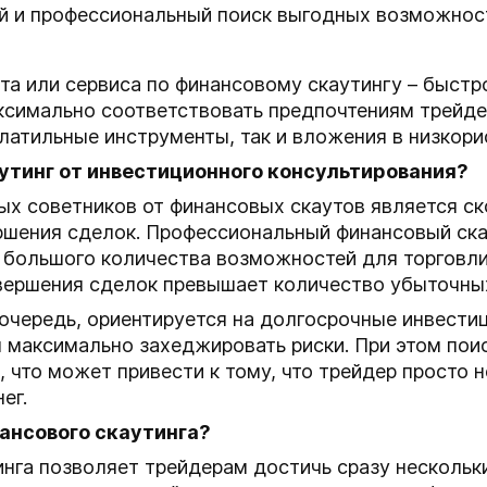
ый и профессиональный поиск выгодных возможнос
та или сервиса по финансовому скаутингу – быстр
ксимально соответствовать предпочтениям трейдер
атильные инструменты, так и вложения в низкор
утинг от инвестиционного консультирования?
 советников от финансовых скаутов является ско
ршения сделок. Профессиональный финансовый ска
большого количества возможностей для торговли, 
вершения сделок превышает количество убыточны
очередь, ориентируется на долгосрочные инвести
м максимально захеджировать риски. При этом по
 что может привести к тому, что трейдер просто 
ег.
ансового скаутинга?
нга позволяет трейдерам достичь сразу нескольки