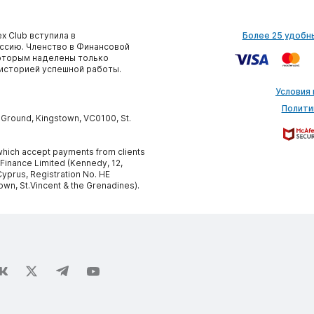
x Club вступила в
Более 25 удобн
сию. Членство в Финансовой
которым наделены только
историей успешной работы.
Условия
Полити
y Ground, Kingstown, VC0100, St.
, which accept payments from clients
 Finance Limited (Kennedy, 12,
yprus, Registration No. HE
own, St.Vincent & the Grenadines).