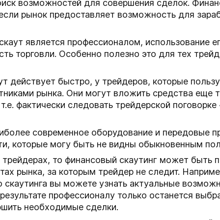
оиск возможностей для совершения сделок. Финан
 если рынок предоставляет возможность для зараб
скаут является профессионалом, использование е
ть торговли. Особенно полезно это для тех трейд
аут действует быстро, у трейдеров, которые польз
никами рынка. Они могут вложить средства еще то
.е. фактически следовать трейдерской поговорке 
иболее современное оборудование и передовые пр
ти, которые могу быть не видны обыкновенным по
 трейдерах, то финансовый скаутинг может быть п
тах рынка, за которым трейдер не следит. Наприме
 скаутинга вы можете узнать актуальные возможн
 результате профессионалу только останется выбр
ршить необходимые сделки.