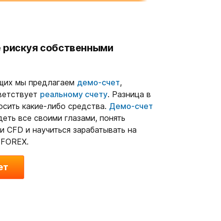
е рискуя собственными
щих мы предлагаем
демо-счет
,
ветствует
реальному счету
. Разница в
осить какие-либо средства.
Демо-счет
еть все своими глазами, понять
и CFD и научиться зарабатывать на
 FOREX.
ет