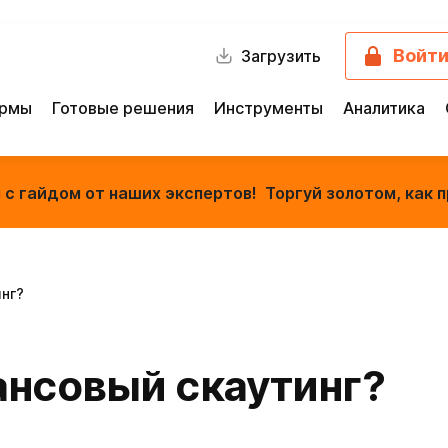
Войт
Загрузить
ормы
Готовые решения
Инструменты
Аналитика
с гайдом от наших экспертов! Торгуй золотом, как п
нг?
ансовый скаутинг?