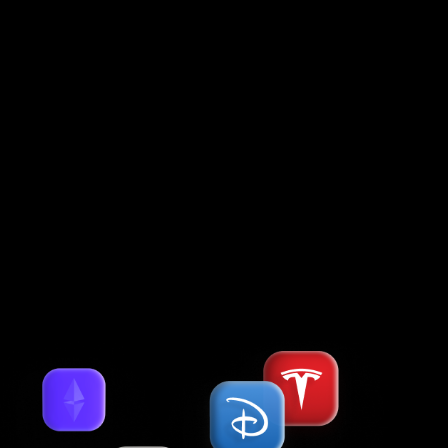
наділені лише надійні компанії з багаторічною
історією успішної роботи.
© 1997–
2026
, Forex Club International LLC
The Financial Services Centre, P.O. Box 1823, Stoney Ground,
Kingstown, VC0100, St. Vincent & the Grenadines
Contracting entities of Forex Club International LLC, which accept
payments from clients and transfer payments back to clients, are:
Holcomb Finance Limited (Kennedy, 12, KENNEDY BUSINESS CENTRE,
Floor 2, 1087, Nicosia, Cyprus, Registration No. HE 183254), Libertex
International Company LLC (Kingstown, St.Vincent & the Grenadines).
Понад 25 зручних способів поповнення та виведення.