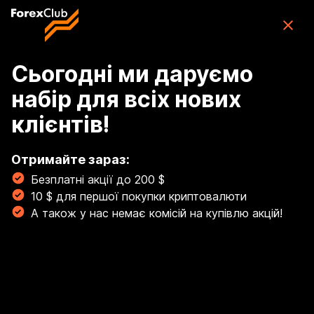
Skip to main content
ForexClub: додаток для торгівлі CFD
Завантажити
(76K)
додаток
Безплатно
Сьогодні ми даруємо
набір для всіх нових
Увійти
клієнтів!
Breadcrumb
Отримайте зараз:
Головна
Безплатні акції до 200 $
Інструменти
10 $ для першої покупки криптовалюти
А також у нас немає комісій на купівлю акцій!
Існують активи, які змінюються з меншою
інтенсивністю, ніж валюти, але при цьому також
дають змогу отримувати відчутний прибуток. Крім
54 валютних пар, у вас є можливість торгувати 72