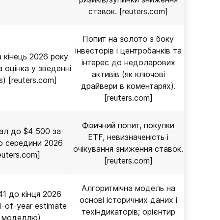
ставок. [reuters.com]
Попит на золото з боку
інвесторів і центробанків та
 кінець 2026 року
інтерес до недоларових
 оцінка у зведенні
активів (як ключові
s) [reuters.com]
драйвери в коментарях).
[reuters.com]
Фізичний попит, покупки
ал до $4 500 за
ETF, невизначеність і
о середини 2026
очікування зниження ставок.
euters.com]
[reuters.com]
Алгоритмічна модель на
41 до кінця 2026
основі історичних даних і
-of-year estimate
техіндикаторів; орієнтир
 моделлю)