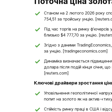
Поточна ціна золот
Станом на 2 лютого 2026 року сп
754,51 за тройську унцію. [reuters
Під час торгів на ринку ф’ючерсів
близько $4 777,70 за унцію. [reuter
Згідно з даними TradingEconomics, 
за унцію. [tradingeconomics.com]
Динаміка визначається підвищенн
долара після подій кінця січня, щ
[reuters.com]
Ключові драйвери зростання ціни
Уповільнення геополітичної напру
попит на золото як на актив-«тиху
Стійкість ринку праці в США і від