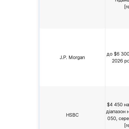
[r
до $6 300
J.P. Morgan
2026 ро
$4 450 на
діапазон 
HSBC
050, сере
[r