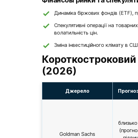
Фінансові ринки та спекулят
Динаміка біржових фондів (ETF), п
Спекулятивні операції на товарни
волатильність цін.
Зміна інвестиційного клімату в СШ
Короткостроковий 
(2026)
Джерело
Прогноз
близько
(прогно
Goldman Sachs
підви