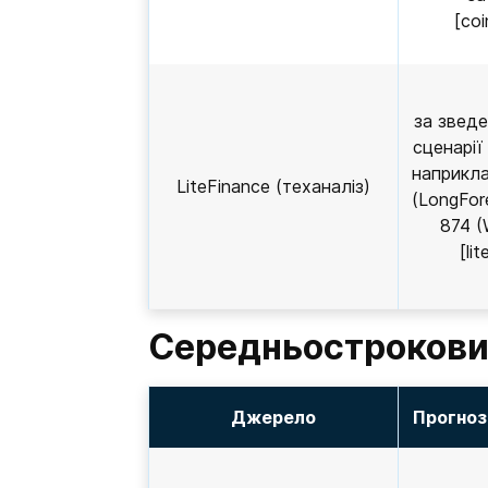
[co
за зведе
сценарії
наприкла
LiteFinance (теханаліз)
(LongFor
874 (
[li
Середньостроковий
Джерело
Прогноз 