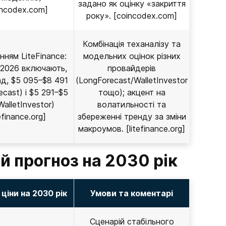
задано як оцінку «закриття
incodex.com]
року». [coincodex.com]
Комбінація теханалізу та
нням LiteFinance:
модельних оцінок різних
 2026 включають,
провайдерів
д, $5 095–$8 491
(LongForecast/WalletInvestor
ecast) і $5 291–$5
тощо); акцент на
WalletInvestor)
волатильності та
tefinance.org]
збереженні тренду за зміни
макроумов. [litefinance.org]
 прогноз на 2030 рік
ціни на 2030 рік
Умови та коментарі
Сценарій стабільного