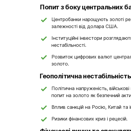
Попит з боку центральних ба
Центробанки нарощують золоті рез
залежності від долара США.
Інституційні інвестори розглядают
нестабільності.
Розвиток цифрових валют централь
золото.
Геополітична нестабільність
Політична напруженість, військові
попит на золото як безпечний акти
Вплив санкцій на Росію, Китай та 
Ризики фінансових криз і рецесій.