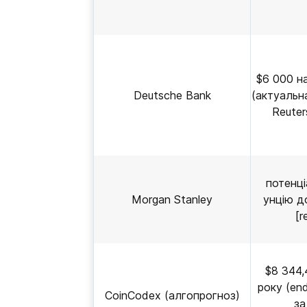
$6 000 на
Deutsche Bank
(актуальна
Reuter
потенці
Morgan Stanley
унцію д
[r
$8 344,
року (end
CoinCodex (алгопрогноз)
за