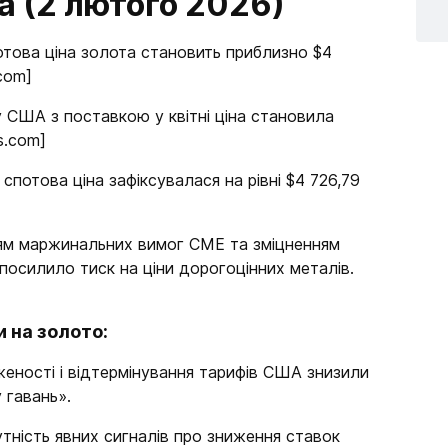
а (2 лютого 2026)
отова ціна золота становить приблизно $4
.com]
 у США з поставкою у квітні ціна становила
s.com]
спотова ціна зафіксувалася на рівні $4 726,79
ям маржинальних вимог CME та зміцненням
о посилило тиск на ціни дорогоцінних металів.
 на золото:
женості і відтермінування тарифів США знизили
 гавань».
сутність явних сигналів про зниження ставок