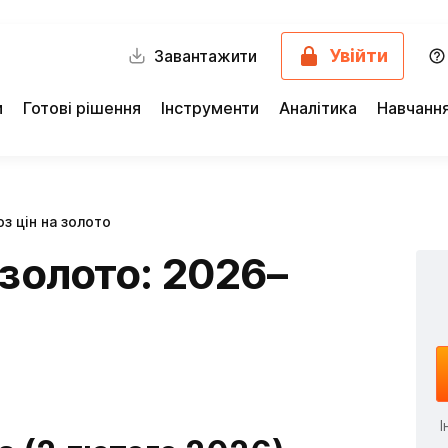
Увійти
Завантажити
и
Готові рішення
Інструменти
Аналітика
Навчанн
з цін на золото
 золото: 2026–
І