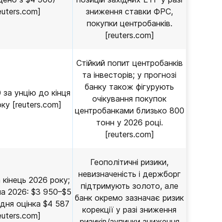
euters.com]
зниження ставки ФРС,
покупки центробанків.
[reuters.com]
Стійкий попит центробанків
та інвесторів; у прогнозі
банку також фігурують
 за унцію до кінця
очікування покупок
ку [reuters.com]
центробанками близько 800
тонн у 2026 році.
[reuters.com]
Геополітичні ризики,
невизначеність і держборг
 кінець 2026 року;
підтримують золото, але
на 2026: $3 950–$5
банк окремо зазначає ризик
дня оцінка $4 587
корекції у разі зниження
euters.com]
ризиків/зупинки зниження