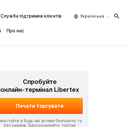
Служба підтримки клієнтів
Украïнська
я
Про нас
Спробуйте
онлайн-термінал Libertex
Почати торгувати
нвестуйте в будь-які активи безплатно та
без ризиків. Вдосконалюйте торгові