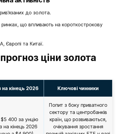
ивна активність
рив’язаних до золота.
х ринках, що впливають на короткострокову
А, Європі та Китаї.
прогноз ціни золота
 на кінець 2026
Ключові чинники
Попит з боку приватного
сектору та центробанків
 $5 400 за унцію
країн, що розвиваються,
з на кінець 2026
очікування зростання
щено з $4 900)
позицій західних ETF у разі