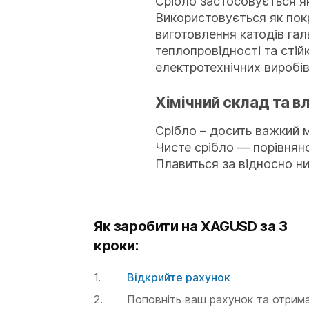
Срібло застосовується як
Використовується як пок
виготовлення катодів гал
теплопровідності та стій
електротехнічних виробів
Хімічний склад та в
Срібло – досить важкий м
Чисте срібло — порівняно
Плавиться за відносно ни
Як заробити на XAGUSD за 3
кроки:
Відкрийте рахунок
Поповніть ваш рахунок та отрим