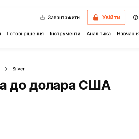
Увійти
Завантажити
и
Готові рішення
Інструменти
Аналітика
Навчанн
Silver
ла до долара США
)