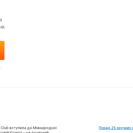
д
а
ня.
.
 Club вступила до Міжнародної
Понад 25 зручних 
совій Комісії – це почесний