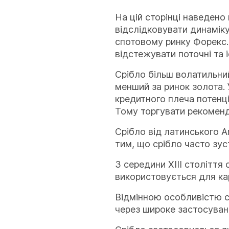
На цій сторінці наведено
відслідковувати динаміку
спотовому ринку Форекс.
відстежувати поточні та і
Срібло більш волатильний
менший за ринок золота.
кредитного плеча потенц
Тому торгувати рекоменд
Срібло від латинського A
тим, що срібло часто зус
З середини XIII століття
використовується для ка
Відмінною особливістю с
через широке застосуван