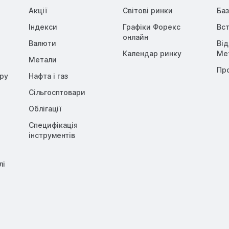
Акції
Світові ринки
Баз
Індекси
Графіки Форекс
Вст
онлайн
Валюти
Ві
Календар ринку
Me
Метали
Пр
opy
Нафта і газ
Сільгосптовари
Облігації
Специфікація
інструментів
лі