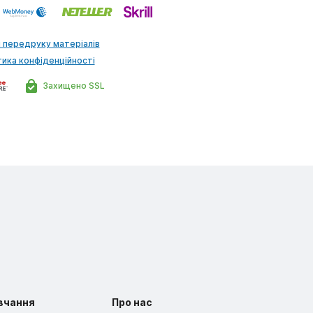
 передруку матеріалів
тика конфіденційності
Захищено SSL
вчання
Про нас