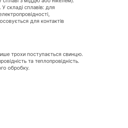
 сплаві з міддю або нікелем).
У складі сплавів: для
 електропровідності,
тосовується для контактів
і лише трохи поступається свинцю.
ровідність та теплопровідність.
ого обробку.