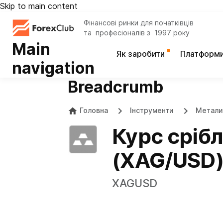
Skip to main content
Фінансові ринки для початківців
та професіоналів з 1997 року
Main
Як заробити
Платформ
navigation
Breadcrumb
Головна
Інструменти
Метали
Курс сріб
(XAG/USD
XAGUSD