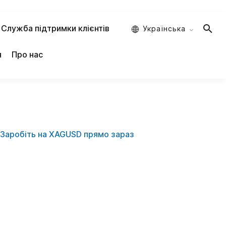
Служба підтримки клієнтів
Украïнська
я
Про нас
Заробіть на XAGUSD прямо зараз