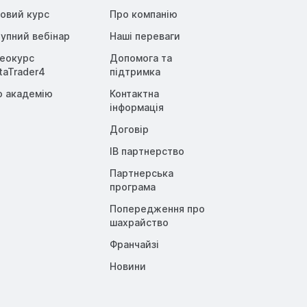
овий курс
Про компанію
упний вебінар
Наші переваги
деокурс
Допомога та
taTrader4
підтримка
о академію
Контактна
інформація
Договір
IB партнерство
Партнерська
програма
Попередження про
шахрайство
Франчайзі
Новини