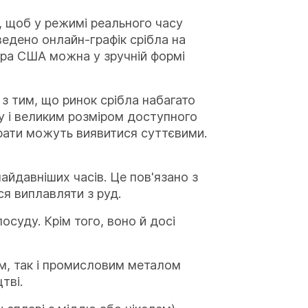
, щоб у режимі реального часу
ведено онлайн-графік срібла на
ара США можна у зручній формі
 з тим, що ринок срібла набагато
у і великим розміром доступного
рати можуть виявитися суттєвими.
айдавніших часів. Це пов'язано з
ся виплавляти з руд.
осуду. Крім того, воно й досі
им, так і промисловим металом
тві.