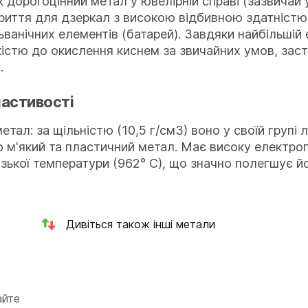
 дорогоцінний метал у ювелірній справі (зазвичай у
риття для дзеркал з високою відбивною здатністю. 
ьванічних елементів (батарей). Завдяки найбільшій
кістю до окислення киснем за звичайних умов, зас
.
ластивості
етал: за щільністю (10,5 г/см3) воно у своїй груп
 м'який та пластичний метал. Має високу електроп
зької температури (962° С), що значно полегшує й
Дивіться також інші метали
айте