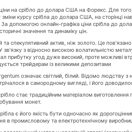
 ціни на срібло до долара США на Форекс. Для того
 зміни курсу срібла до долара США, на сторінці на
 За допомогою онлайн-графіка ціни срібла до дол
сторичні значення та динаміку цін.
 та спекулятивний актив, ніж золото. Це пов'язано
 У зв'язку з відносно високою волатильністю метал
іал прибутку угод дуже високий, проте можливі вт
ується трейдерам із великими депозитами
rgentum означає світлий, білий. Відомо людству з н
трічалося в самородному вигляді, і його доводило
 срібло стає традиційним матеріалом виготовлення п
рбування монет.
рібла є його якість бути одночасно як дорогоцінн
ня в промисловому та електротехнічному виробниц