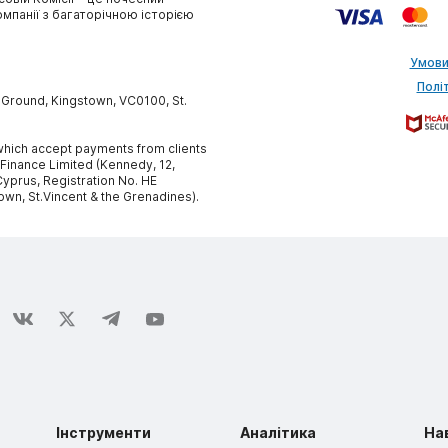
омпанії з багаторічною історією
Умови
Полі
y Ground, Kingstown, VC0100, St.
, which accept payments from clients
 Finance Limited (Kennedy, 12,
yprus, Registration No. HE
own, St.Vincent & the Grenadines).
Інструменти
Аналітика
На