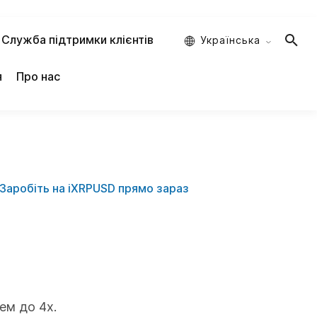
Служба підтримки клієнтів
Украïнська
я
Про нас
Заробіть на iXRPUSD прямо зараз
ем до 4х.