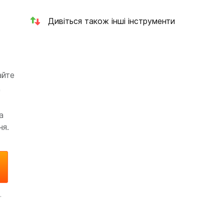
Дивіться також інші інструменти
айте
д
а
ня.
.