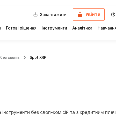
Увійти
Завантажити
и
Готові рішення
Інструменти
Аналітика
Навчанн
без свопів
Spot XRP
інструменти без своп-комісій та з кредитним плеч