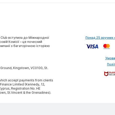
 Club вступила до Міжнародної
Понад 25 зручних 
совій Комісії – це почесний
омпанії з багаторічною історією
Умови
Полі
y Ground, Kingstown, VC0100, St.
, which accept payments from clients
 Finance Limited (Kennedy, 12,
yprus, Registration No. HE
own, St.Vincent & the Grenadines).