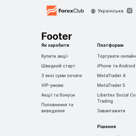
Украïнська
Footer
Як заробити
Платформи
Купити акції
Торгувати онлайн
Швидкий старт
iPhone та Android
З якої суми почати
MetaTrader 4
VIP-умови
MetaTrader 5
Акції та бонуси
Libertex Social C
Trading
Поповнення та
виведення
Завантажити
Рішення