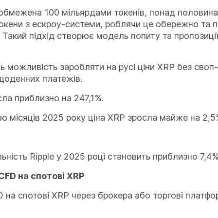
e обмежена 100 мільярдами токенів, понад половина з
окени з ескроу-системи, роблячи це обережно та 
. Такий підхід створює модель попиту та пропозиці
 можливість заробляти на русі ціни XRP без своп-
щоденних платежів.
сла приблизно на 247,1%.
ою місяців 2025 року ціна XRP зросла майже на 2,5
ість Ripple у 2025 році становить приблизно 7,4%
CFD на спотові XRP
на спотові XRP через брокера або торгові платформи