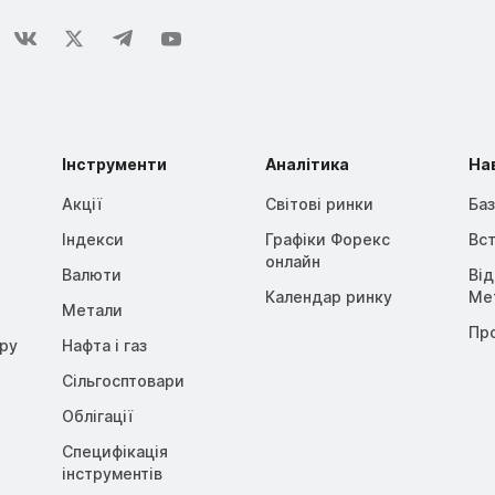
Інструменти
Аналітика
На
Акції
Світові ринки
Баз
Індекси
Графіки Форекс
Вст
онлайн
Валюти
Ві
Календар ринку
Me
Метали
Пр
opy
Нафта і газ
Сільгосптовари
Облігації
Специфікація
інструментів