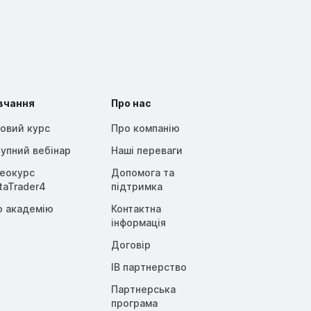
вчання
Про нас
овий курс
Про компанію
упний вебінар
Наші переваги
деокурс
Допомога та
taTrader4
підтримка
о академію
Контактна
інформація
Договір
IB партнерство
Партнерська
програма