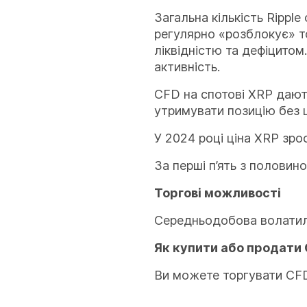
Загальна кількість Rippl
регулярно «розблокує» т
ліквідністю та дефіцитом
активність.
CFD на спотові XRP дають
утримувати позицію без 
У 2024 році ціна XRP зро
За перші п’ять з половин
Торгові можливості
Середньодобова волатильн
Як купити або продати 
Ви можете торгувати CFD 