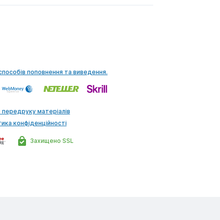
способів поповнення та виведення.
 передруку матеріалів
тика конфіденційності
Захищено SSL