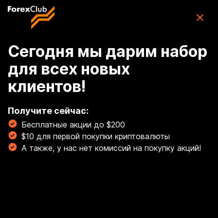
Skip to main content
ForexClub: приложение для торговли
CFD
Скачать
(76K)
приложение
Бесплатно
Сегодня мы дарим набор
для всех новых
Войти
клиентов!
🏆 Освой торговлю золотом с гайдом от наших
экспертов! Торгуй золотом, как профи! 💰
Получите сейчас:
Бесплатные акции до $200
Читать сейчас!
$10 для первой покупки криптовалюты
Breadcrumb
А также, у нас нет комиссий на покупку акций!
Пополнение счета и снятие средств
WebMoney