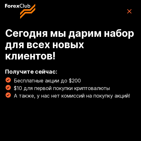
Skip to main content
ForexClub: приложение для торговли
CFD
Скачать
(76K)
приложение
Бесплатно
Сегодня мы дарим набор
для всех новых
Войти
клиентов!
🏆 Освой торговлю золотом с гайдом от наших
экспертов! Торгуй золотом, как профи! 💰
Получите сейчас:
Бесплатные акции до $200
Читать сейчас!
$10 для первой покупки криптовалюты
Breadcrumb
А также, у нас нет комиссий на покупку акций!
Обзоры рынков
Gbp/usd достигает
сессионных