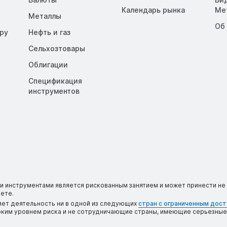
Календарь рынка
Me
Металлы
Об
opy
Нефть и газ
Сельхозтовары
Облигации
Спецификация
инструментов
 инструментами является рискованным занятием и может принести не 
ете.
яет деятельность ни в одной из следующих
стран с ограниченным дос
соким уровнем риска и не сотрудничающие страны, имеющие серьезные