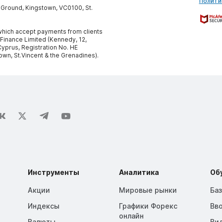
Полити
y Ground, Kingstown, VC0100, St.
, which accept payments from clients
 Finance Limited (Kennedy, 12,
yprus, Registration No. HE
own, St.Vincent & the Grenadines).
Инструменты
Аналитика
Об
Акции
Мировые рынки
Ба
Индексы
Графики Форекс
Вв
онлайн
Валюты
Ви