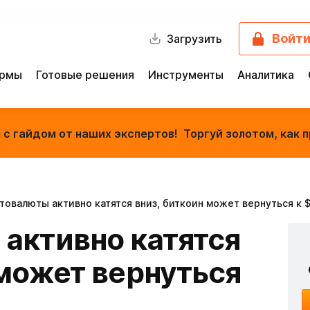
Войт
Загрузить
ормы
Готовые решения
Инструменты
Аналитика
с гайдом от наших экспертов! Торгуй золотом, как п
товалюты активно катятся вниз, биткоин может вернуться к 
активно катятся
 может вернуться