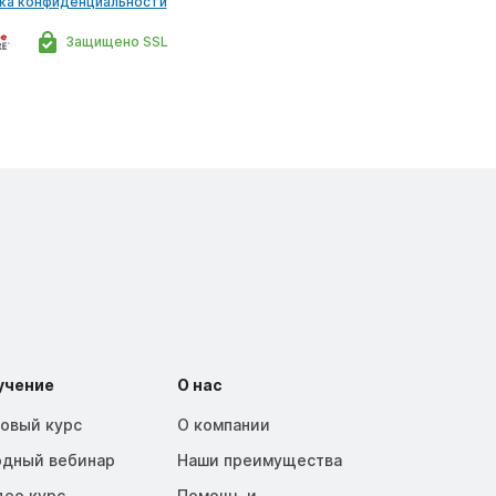
ка конфиденциальности
Защищено SSL
учение
О нас
зовый курс
О компании
одный вебинар
Наши преимущества
део курс
Помощь и