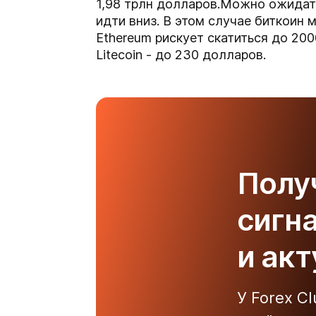
1,98 трлн долларов.Можно ожидать
идти вниз. В этом случае биткоин
Ethereum рискует скатиться до 200
Litecoin - до 230 долларов.
Полу
сигн
и ак
У Forex C