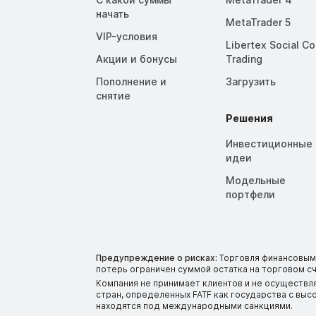
начать
MetaTrader 5
VIP-условия
Libertex Social C
Акции и бонусы
Trading
Пополнение и
Загрузить
снятие
Решения
Инвестиционные
идеи
Модельные
портфели
Предупреждение о рисках:
Торговля финансовыми
потерь ограничен суммой остатка на торговом сч
Компания не принимает клиентов и не осуществл
стран, определенных FATF как государства с вы
находятся под международными санкциями.