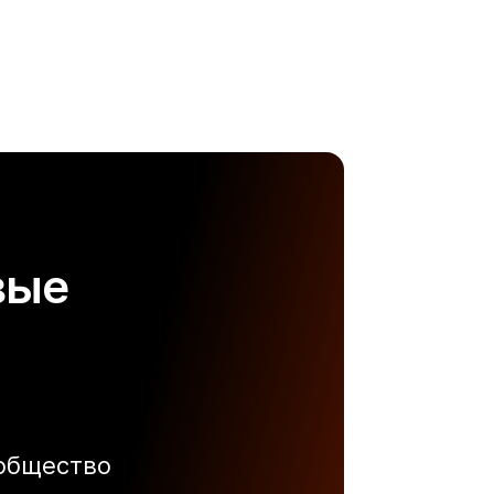
вые
ообщество