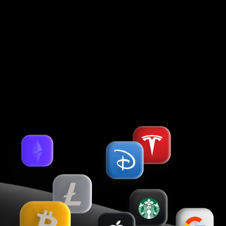
Kingstown, VC0100, St. Vincent & the Grenadines
Contracting entities of Forex Club International LLC, which accept
payments from clients and transfer payments back to clients, are:
Holcomb Finance Limited (Kennedy, 12, KENNEDY BUSINESS CENTRE,
Floor 2, 1087, Nicosia, Cyprus, Registration No. HE 183254), Libertex
International Company LLC (Kingstown, St.Vincent & the Grenadines).
Более 25 удобных способов пополнения и снятия
Русский