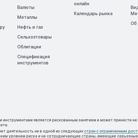
онлайн
Валюты
Ви
Календарь рынка
Me
Металлы
Об
opy
Нефть и газ
Сельхозтовары
Облигации
Спецификация
инструментов
 инструментами является рискованным занятием и может принести не 
ете.
яет деятельность ни в одной из следующих
стран с ограниченным дос
соким уровнем риска и не сотрудничающие страны, имеющие серьезные