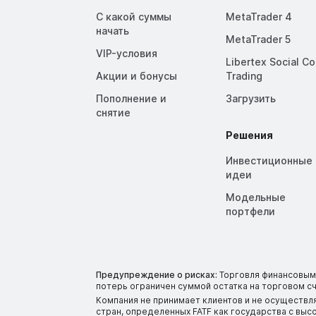
С какой суммы
MetaTrader 4
начать
MetaTrader 5
VIP-условия
Libertex Social C
Акции и бонусы
Trading
Пополнение и
Загрузить
снятие
Решения
Инвестиционные
идеи
Модельные
портфели
Предупреждение о рисках:
Торговля финансовыми
потерь ограничен суммой остатка на торговом сч
Компания не принимает клиентов и не осуществл
стран, определенных FATF как государства с вы