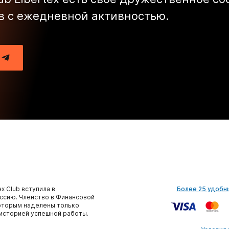
в с ежедневной активностью.
x Club вступила в
Более 25 удобн
сию. Членство в Финансовой
которым наделены только
историей успешной работы.