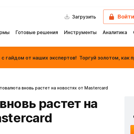
Войт
Загрузить
ормы
Готовые решения
Инструменты
Аналитика
с гайдом от наших экспертов! Торгуй золотом, как п
товалюта вновь растет на новостях от Mastercard
вновь растет на
stercard