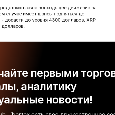
продолжить свое восходящее движение на
том случае имеет шансы подняться до
 - дорасти до уровня 4300 долларов, XRP
10 долларов.
чайте первыми торго
алы, аналитику
туальные новости!
lub Libertex есть свое дружественное с