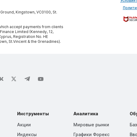
Условия
Полити
y Ground, Kingstown, VC0100, St.
, which accept payments from clients
 Finance Limited (Kennedy, 12,
yprus, Registration No. HE
own, St.Vincent & the Grenadines).
Инструменты
Аналитика
Об
Акции
Мировые рынки
Ба
Индексы
Графики Форекс
Вв