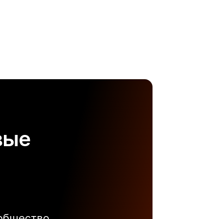
вые
ообщество