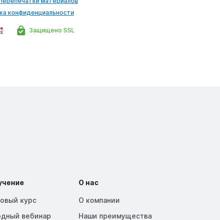
 перепечатки материалов
ка конфиденциальности
Защищено SSL
учение
О нас
зовый курс
О компании
одный вебинар
Наши преимущества