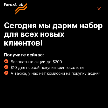
Skip to main content
ForexClub: приложение для торговли
CFD
Скачать
(76K)
приложение
Бесплатно
Сегодня мы дарим набор
для всех новых
Войти
клиентов!
🏆 Освой торговлю золотом с гайдом от наших
экспертов! Торгуй золотом, как профи! 💰
Получите сейчас:
Бесплатные акции до $200
Читать сейчас!
$10 для первой покупки криптовалюты
Breadcrumb
А также, у нас нет комиссий на покупку акций!
Обзоры рынков
Мировые рынки
снижаются в