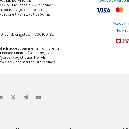
x Club вступила в
Более 25 удобн
сию. Членство в Финансовой
которым наделены только
историей успешной работы.
Условия
Полити
y Ground, Kingstown, VC0100, St.
, which accept payments from clients
 Finance Limited (Kennedy, 12,
yprus, Registration No. HE
own, St.Vincent & the Grenadines).