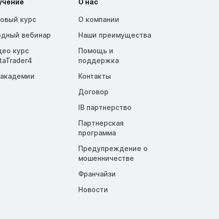
учение
О нас
зовый курс
О компании
одный вебинар
Наши преимущества
део курс
Помощь и
taTrader4
поддержка
 академии
Контакты
Договор
IB партнерство
Партнерская
программа
Предупреждение о
мошенничестве
Франчайзи
Новости