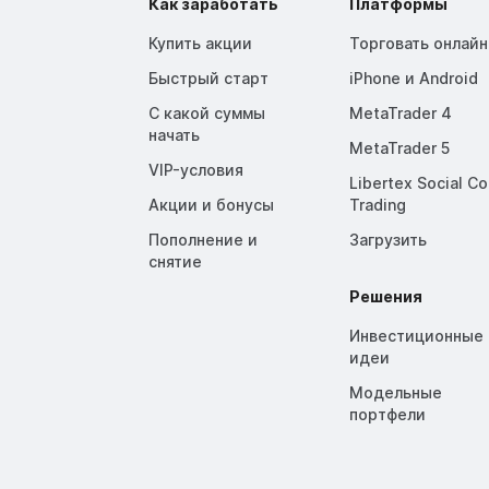
Как заработать
Платформы
Купить акции
Торговать онлайн
Быстрый старт
iPhone и Android
С какой суммы
MetaTrader 4
начать
MetaTrader 5
VIP-условия
Libertex Social C
Акции и бонусы
Trading
Пополнение и
Загрузить
снятие
Решения
Инвестиционные
идеи
Модельные
портфели