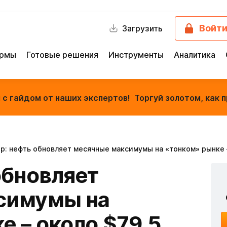
Войт
Загрузить
ормы
Готовые решения
Инструменты
Аналитика
с гайдом от наших экспертов! Торгуй золотом, как п
р: нефть обновляет месячные максимумы на «тонком» рынке 
обновляет
симумы на
е – около $79,5