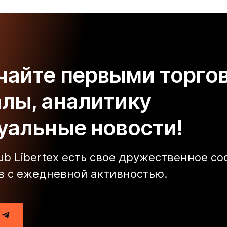
чайте первыми торго
алы, аналитику
туальные новости!
lub Libertex есть свое дружественное с
в с ежедневной активностью.