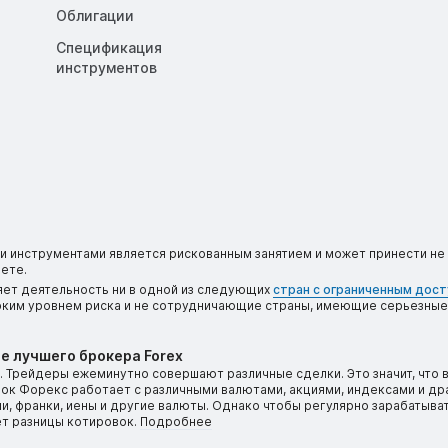
Облигации
Спецификация
инструментов
 инструментами является рискованным занятием и может принести не 
ете.
яет деятельность ни в одной из следующих
стран с ограниченным дос
соким уровнем риска и не сотрудничающие страны, имеющие серьезные
е лучшего брокера Forex
 Трейдеры ежеминутно совершают различные сделки. Это значит, что 
ынок Форекс работает с различными валютами, акциями, индексами и д
, франки, иены и другие валюты. Однако чтобы регулярно зарабатыват
ет разницы котировок.
Подробнее