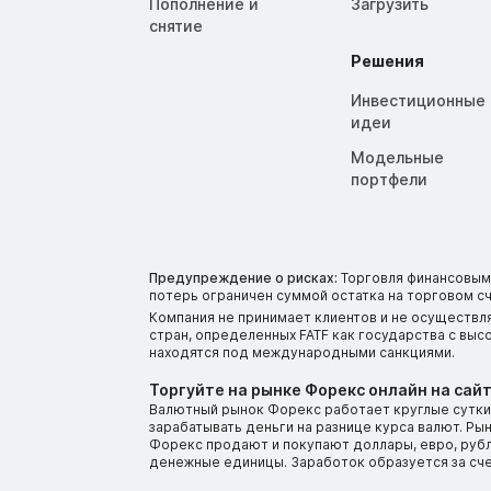
Пополнение и
Загрузить
снятие
Решения
Инвестиционные
идеи
Модельные
портфели
Предупреждение о рисках:
Торговля финансовыми
потерь ограничен суммой остатка на торговом сч
Компания не принимает клиентов и не осуществл
стран, определенных FATF как государства с вы
находятся под международными санкциями.
Торгуйте на рынке Форекс онлайн на сайт
Валютный рынок Форекс работает круглые сутки.
зарабатывать деньги на разнице курса валют. Р
Форекс продают и покупают доллары, евро, рубли
денежные единицы. Заработок образуется за сч