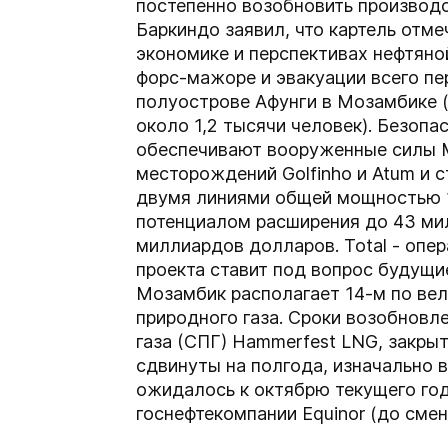
постепенно возобновить производ
Баркиндо заявил, что картель отм
экономике и перспективах нефтяной
форс-мажоре и эвакуации всего пе
полуострове Афунги в Мозамбике (
около 1,2 тысячи человек). Безопас
обеспечивают вооруженные силы М
месторождений Golfinho и Atum и 
двумя линиями общей мощностью 1
потенциалом расширения до 43 мил
миллиардов долларов. Total - опер
проекта ставит под вопрос будущи
Мозамбик располагает 14-м по вел
природного газа. Сроки возобновл
газа (СПГ) Hammerfest LNG, закры
сдвинуты на полгода, изначально 
ожидалось к октябрю текущего го
госнефтекомпании Equinor (до смены