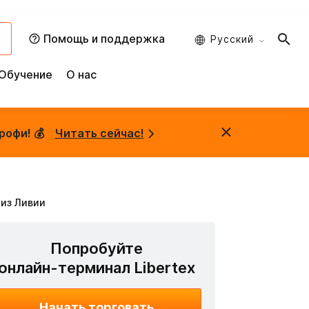
и
Помощь и поддержка
Русский
Обучение
О нас
рофи! 💰
Читать сейчас!
 из Ливии
Попробуйте
онлайн-терминал Libertex
Начать торговать