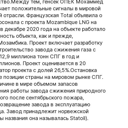
ство.Между тем, генсек ОПЕК Мохаммед
ечает положительные сигналы в мировой
 отрасли. Французская Total объявила о
рсонала с проекта Mozambique LNG на
в декабре 2020 года на объекте работало
ность объекта, как и прежде,
озамбика. Проект включает разработку
строительство завода сжижения газа с
2,9 миллиона тонн СПГ в год и
лионов. Проект оценивается в 20
атор проекта с долей 26,5%.Остановка
е позиции страны на мировом рынке СПГ.
ичине в мире объемом запасов
ения работы завода сжижения природного
того после сентябрьского пожара,
возвращение завода в эксплуатацию
да. Завод принадлежит норвежской
 названия она называлась Statoil).