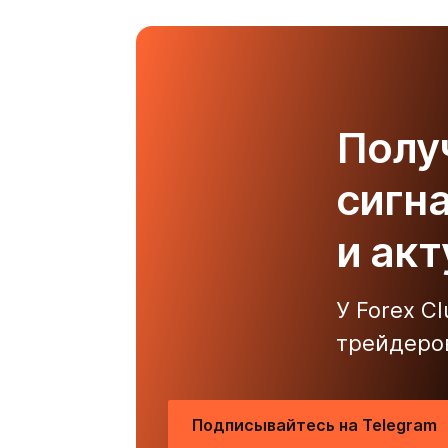
Полу
сигн
и ак
У Forex C
трейдеро
Подписывайтесь на Telegram