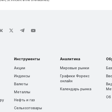
Инструменты
Аналитика
Об
Акции
Мировые рынки
Ба
Индексы
Графики Форекс
Вв
онлайн
Валюты
Ви
Календарь рынка
Me
Металлы
Об
opy
Нефть и газ
Сельхозтовары