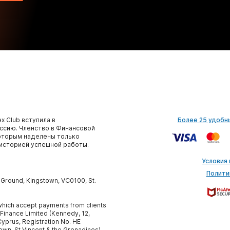
x Club вступила в
Более 25 удобн
сию. Членство в Финансовой
которым наделены только
историей успешной работы.
Условия
Полити
y Ground, Kingstown, VC0100, St.
, which accept payments from clients
 Finance Limited (Kennedy, 12,
yprus, Registration No. HE
own, St.Vincent & the Grenadines).