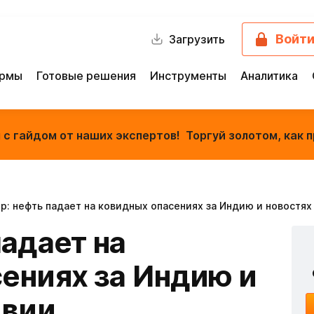
Войт
Загрузить
ормы
Готовые решения
Инструменты
Аналитика
с гайдом от наших экспертов! Торгуй золотом, как п
р: нефть падает на ковидных опасениях за Индию и новостях
падает на
ениях за Индию и
ивии