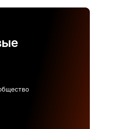
вые
ообщество