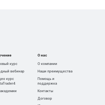
учение
О нас
зовый курс
О компании
одный вебинар
Наши преимущества
део курс
Помощь и
taTrader4
поддержка
 академии
Контакты
Договор