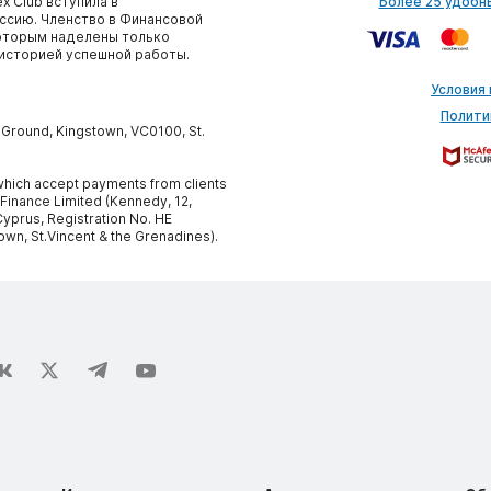
x Club вступила в
Более 25 удобн
сию. Членство в Финансовой
которым наделены только
историей успешной работы.
Условия
Полити
y Ground, Kingstown, VC0100, St.
, which accept payments from clients
 Finance Limited (Kennedy, 12,
yprus, Registration No. HE
own, St.Vincent & the Grenadines).