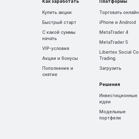
Как заработать
Платформы
Купить акции
Торговать онлайн
Быстрый старт
iPhone и Android
С какой суммы
MetaTrader 4
начать
MetaTrader 5
VIP-условия
Libertex Social C
Акции и бонусы
Trading
Пополнение и
Загрузить
снятие
Решения
Инвестиционные
идеи
Модельные
портфели