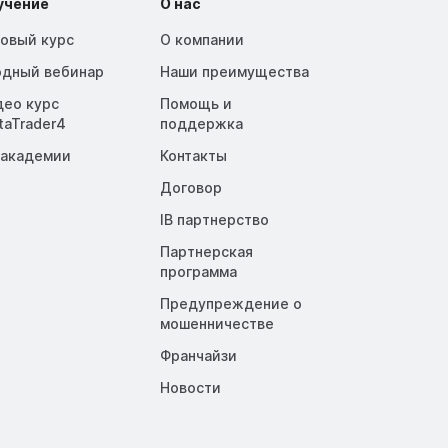
учение
О нас
зовый курс
О компании
одный вебинар
Наши преимущества
део курс
Помощь и
taTrader4
поддержка
 академии
Контакты
Договор
IB партнерство
Партнерская
программа
Предупреждение о
мошенничестве
Франчайзи
Новости