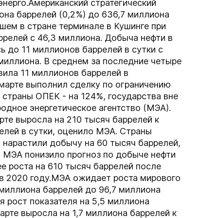
энерго.Американский стратегический
иона баррелей (0,2%) до 636,7 миллиона
йшем в стране терминале в Кушинге при
ррелей с 46,3 миллиона. Добыча нефти в
 до 11 миллионов баррелей в сутки с
миллиона. В среднем за последние четыре
вила 11 миллионов баррелей в
марте выполнил сделку по ограничению
 страны ОПЕК - на 124%, государства вне
дное энергетическое агентство (МЭА).
те выросла на 210 тысяч баррелей к
елей в сутки, оценило МЭА. Страны
, нарастили добычу на 60 тысяч баррелей,
и. МЭА понизило прогноз по добыче нефти
ее роста на 610 тысяч баррелей после
 в 2020 году.МЭА ожидает роста мирового
7 миллиона баррелей до 96,7 миллиона
я рост показателя на 5,5 миллиона
арте выросла на 1,7 миллиона баррелей к