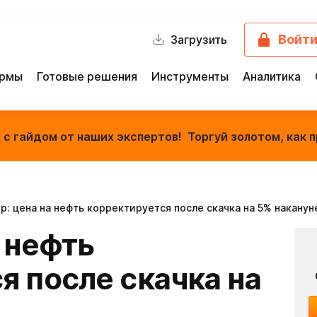
Войт
Загрузить
ормы
Готовые решения
Инструменты
Аналитика
с гайдом от наших экспертов! Торгуй золотом, как п
р: цена на нефть корректируется после скачка на 5% наканун
 нефть
я после скачка на