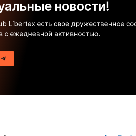
туальные новости!
lub Libertex есть свое дружественное с
в с ежедневной активностью.