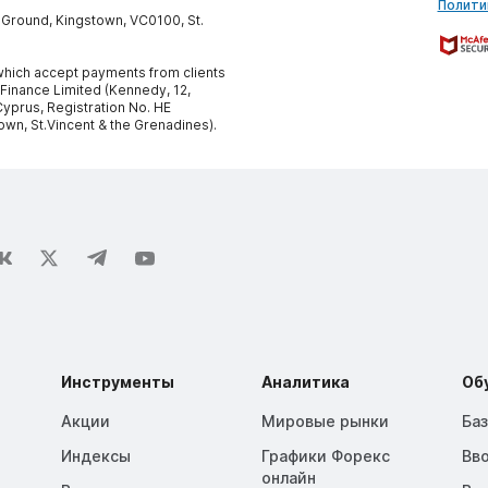
Полити
y Ground, Kingstown, VC0100, St.
, which accept payments from clients
 Finance Limited (Kennedy, 12,
yprus, Registration No. HE
own, St.Vincent & the Grenadines).
Инструменты
Аналитика
Об
Акции
Мировые рынки
Ба
Индексы
Графики Форекс
Вв
онлайн