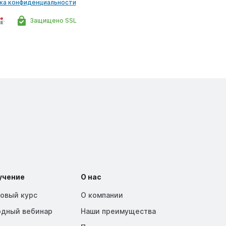
ка конфиденциальности
Защищено SSL
учение
О нас
зовый курс
О компании
одный вебинар
Наши преимущества