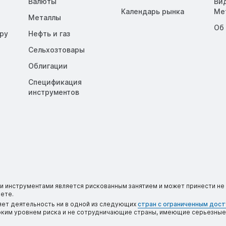
Валюты
Ви
Календарь рынка
Me
Металлы
Об
opy
Нефть и газ
Сельхозтовары
Облигации
Спецификация
инструментов
 инструментами является рискованным занятием и может принести не 
ете.
яет деятельность ни в одной из следующих
стран с ограниченным дос
соким уровнем риска и не сотрудничающие страны, имеющие серьезные