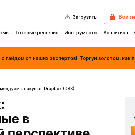
Войт
Загрузить
ормы
Готовые решения
Инструменты
Аналитика
с гайдом от наших экспертов! Торгуй золотом, как п
мендуем к покупке: Dropbox (DBX)
:
ные в
й перспективе