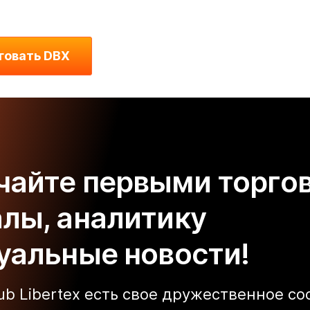
говать DBX
чайте первыми торго
алы, аналитику
туальные новости!
lub Libertex есть свое дружественное с