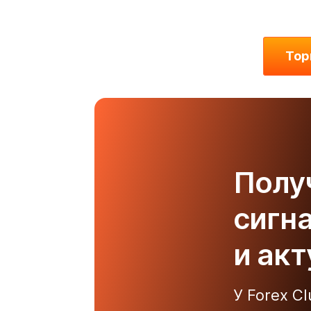
Тор
Полу
сигн
и ак
У Forex C