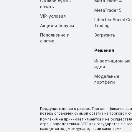
С какой суммы
MetaTrader 4
начать
MetaTrader 5
VIP-условия
Libertex Social C
Акции и бонусы
Trading
Пополнение и
Загрузить
снятие
Решения
Инвестиционные
идеи
Модельные
портфели
Предупреждение о рисках:
Торговля финансовыми
потерь ограничен суммой остатка на торговом сч
Компания не принимает клиентов и не осуществл
стран, определенных FATF как государства с вы
находятся под международными санкциями.