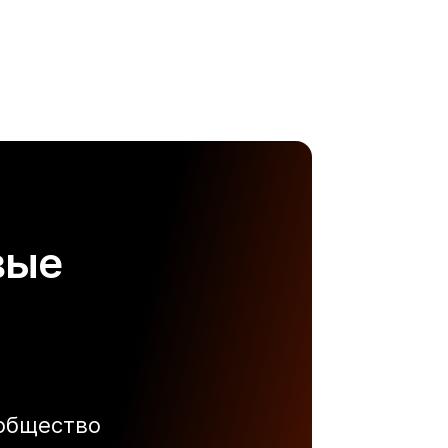
вые
ообщество