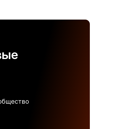
вые
ообщество