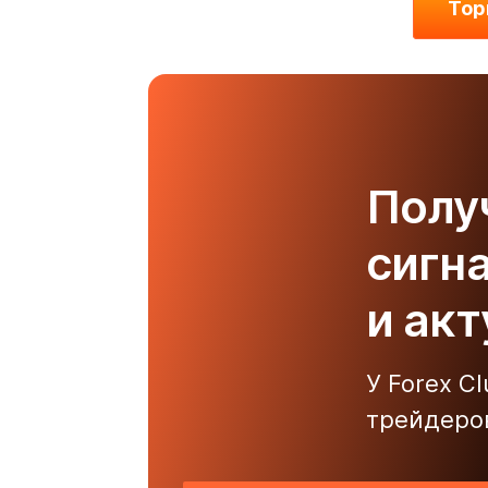
Тор
Полу
сигн
и ак
У Forex C
трейдеро