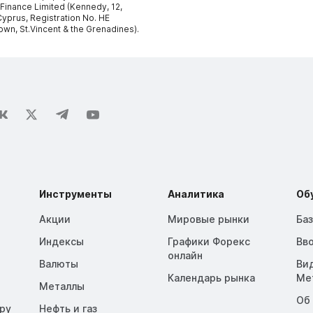
 Finance Limited (Kennedy, 12,
yprus, Registration No. HE
own, St.Vincent & the Grenadines).
Инструменты
Аналитика
Об
Акции
Мировые рынки
Ба
Индексы
Графики Форекс
Вв
онлайн
Валюты
Ви
Календарь рынка
Me
Металлы
Об
opy
Нефть и газ