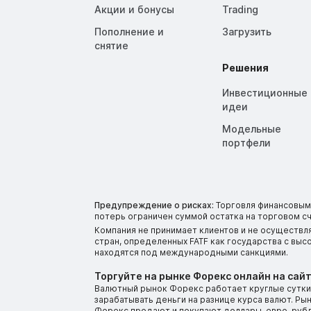
Акции и бонусы
Trading
Пополнение и
Загрузить
снятие
Решения
Инвестиционные
идеи
Модельные
портфели
Предупреждение о рисках:
Торговля финансовыми
потерь ограничен суммой остатка на торговом сч
Компания не принимает клиентов и не осуществл
стран, определенных FATF как государства с вы
находятся под международными санкциями.
Торгуйте на рынке Форекс онлайн на сайт
Валютный рынок Форекс работает круглые сутки.
зарабатывать деньги на разнице курса валют. Р
Форекс продают и покупают доллары, евро, рубли