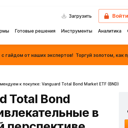
Войт
Загрузить
ормы
Готовые решения
Инструменты
Аналитика
с гайдом от наших экспертов! Торгуй золотом, как п
мендуем к покупке: Vanguard Total Bond Market ETF (BND)
 Total Bond
ривлекательные в
й перспективе