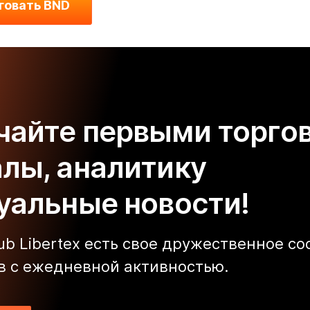
говать BND
чайте первыми торго
алы, аналитику
туальные новости!
lub Libertex есть свое дружественное с
в с ежедневной активностью.