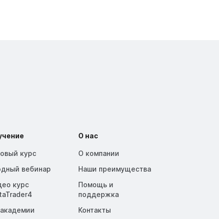
учение
О нас
зовый курс
О компании
одный вебинар
Наши преимущества
део курс
Помощь и
taTrader4
поддержка
 академии
Контакты