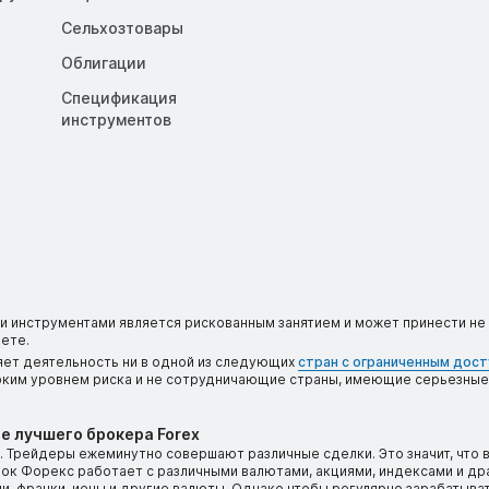
Сельхозтовары
Облигации
Спецификация
инструментов
 инструментами является рискованным занятием и может принести не 
ете.
яет деятельность ни в одной из следующих
стран с ограниченным дос
соким уровнем риска и не сотрудничающие страны, имеющие серьезные
е лучшего брокера Forex
 Трейдеры ежеминутно совершают различные сделки. Это значит, что 
ынок Форекс работает с различными валютами, акциями, индексами и д
, франки, иены и другие валюты. Однако чтобы регулярно зарабатыват