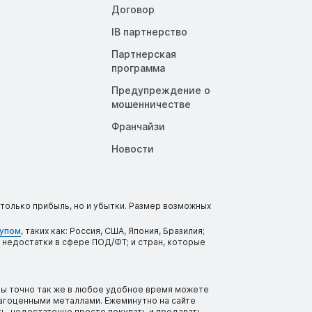
Договор
IB партнерство
Партнерская
программа
Предупреждение о
мошенничестве
Франчайзи
Новости
только прибыль, но и убытки. Размер возможных
тупом
, таких как: Россия, США, Япония, Бразилия;
 недостатки в сфере ПОД/ФТ; и стран, которые
вы точно так же в любое удобное время можете
рагоценными металлами. Ежеминутно на сайте
ь, недостаточно просто покупать и продавать