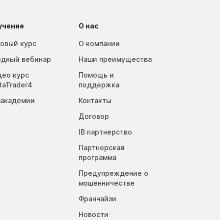
учение
О нас
зовый курс
О компании
одный вебинар
Наши преимущества
део курс
Помощь и
taTrader4
поддержка
 академии
Контакты
Договор
IB партнерство
Партнерская
программа
Предупреждение о
мошенничестве
Франчайзи
Новости