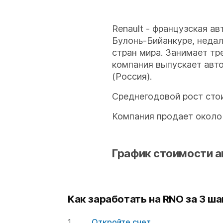
Renault - французская а
Булонь-Бийанкуре, недал
стран мира. Занимает тр
компания выпускает авто
(Россия).
Среднегодовой рост стои
Компания продает около 
График стоимости а
Как заработать на RNO за 3 ша
Откройте счет