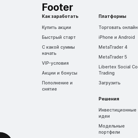
Footer
Как заработать
Платформы
Купить акции
Торговать онлайн
Быстрый старт
iPhone и Android
С какой суммы
MetaTrader 4
начать
MetaTrader 5
VIP-условия
Libertex Social C
Акции и бонусы
Trading
Пополнение и
Загрузить
снятие
Решения
Инвестиционные
идеи
Модельные
портфели