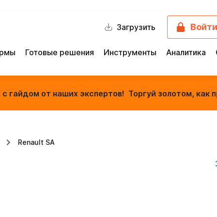
Войт
Загрузить
ормы
Готовые решения
Инструменты
Аналитика
с гайдом от наших экспертов! Торгуй золотом, как п
Renault SA