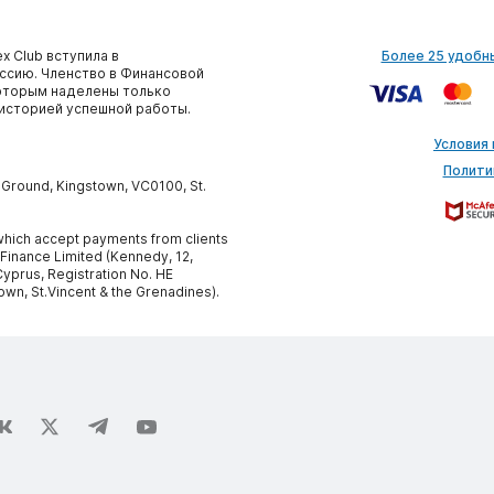
x Club вступила в
Более 25 удобн
сию. Членство в Финансовой
которым наделены только
историей успешной работы.
Условия
Полити
y Ground, Kingstown, VC0100, St.
, which accept payments from clients
 Finance Limited (Kennedy, 12,
yprus, Registration No. HE
own, St.Vincent & the Grenadines).