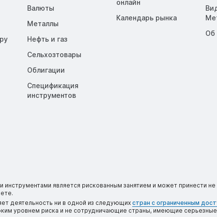
онлайн
Валюты
Ви
Календарь рынка
Me
Металлы
Об
opy
Нефть и газ
Сельхозтовары
Облигации
Спецификация
инструментов
 инструментами является рискованным занятием и может принести не 
ете.
яет деятельность ни в одной из следующих
стран с ограниченным дос
соким уровнем риска и не сотрудничающие страны, имеющие серьезные