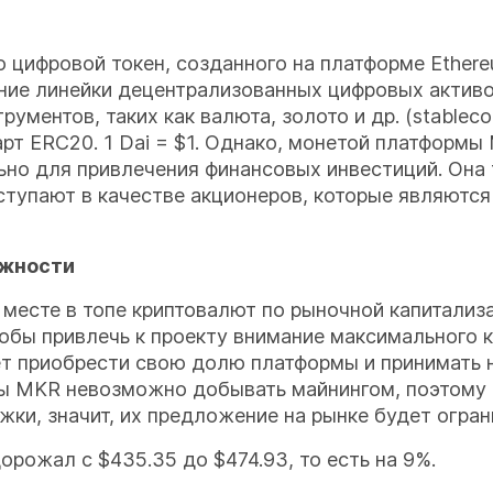
о цифровой токен, созданного на платформе Ethere
ние линейки децентрализованных цифровых активо
ументов, таких как валюта, золото и др. (stablecoi
 ERC20. 1 Dai = $1. Однако, монетой платформы M
ьно для привлечения финансовых инвестиций. Она 
ступают в качестве акционеров, которые являются
ожности
 месте в топе криптовалют по рыночной капитали
тобы привлечь к проекту внимание максимального
приобрести свою долю платформы и принимать н
ты MKR невозможно добывать майнингом, поэтому 
ки, значит, их предложение на рынке будет огра
орожал с $435.35 до $474.93, то есть на 9%.