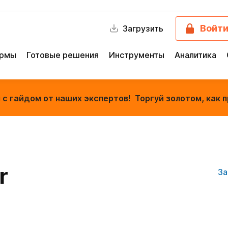
Войт
Загрузить
ормы
Готовые решения
Инструменты
Аналитика
с гайдом от наших экспертов! Торгуй золотом, как п
r
За