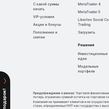
С какой суммы
MetaTrader 4
начать
MetaTrader 5
VIP-условия
Libertex Social C
Акции и бонусы
Trading
Пополнение и
Загрузить
снятие
Решения
Инвестиционные
идеи
Модельные
портфели
Предупреждение о рисках:
Торговля финансовыми
потерь ограничен суммой остатка на торговом сч
Компания не принимает клиентов и не осуществл
стран, определенных FATF как государства с вы