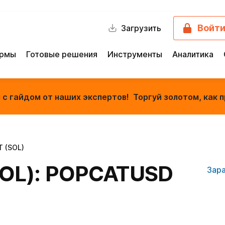
Войт
Загрузить
ормы
Готовые решения
Инструменты
Аналитика
с гайдом от наших экспертов! Торгуй золотом, как п
 (SOL)
OL): POPCATUSD
Зар