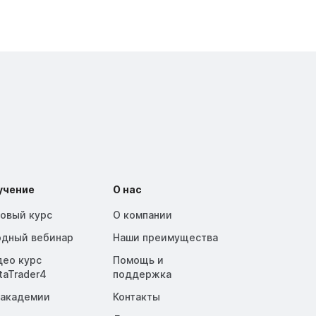
учение
О нас
зовый курс
О компании
одный вебинар
Наши преимущества
део курс
Помощь и
taTrader4
поддержка
 академии
Контакты