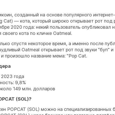
оин, созданный на основе популярного интернет-
g Cat) — кота, который широко открывает рот под
ябре 2020 года: некий пользователь опубликовал 
 своего кота по кличке Oatmeal.
лько спустя некоторое время, а именно после пуб
ичудливый Oatmeal открывает рот под звуки "буп" 
, и произошло название мема: "Pop Cat.
дера
я 2023 года
ность: 9,8%
около 149 млн. долларов
POPCAT (SOL)?
окен POPCAT (SOL) можно на специализированных 