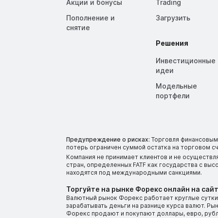
Акции и бонусы
Trading
Пополнение и
Загрузить
снятие
Решения
Инвестиционные
идеи
Модельные
портфели
Предупреждение о рисках:
Торговля финансовыми
потерь ограничен суммой остатка на торговом сч
Компания не принимает клиентов и не осуществл
стран, определенных FATF как государства с вы
находятся под международными санкциями.
Торгуйте на рынке Форекс онлайн на сайт
Валютный рынок Форекс работает круглые сутки.
зарабатывать деньги на разнице курса валют. Р
Форекс продают и покупают доллары, евро, рубли