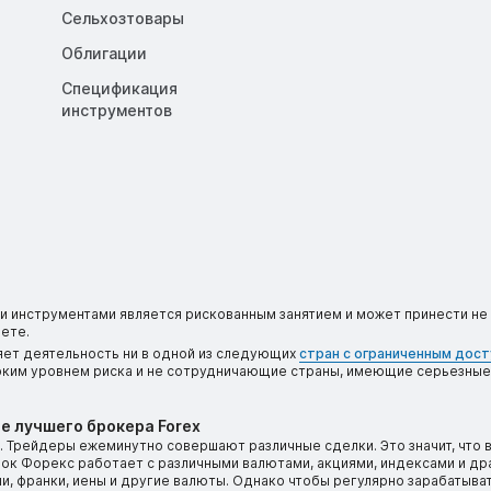
Сельхозтовары
Облигации
Спецификация
инструментов
 инструментами является рискованным занятием и может принести не 
ете.
яет деятельность ни в одной из следующих
стран с ограниченным дос
соким уровнем риска и не сотрудничающие страны, имеющие серьезные
е лучшего брокера Forex
 Трейдеры ежеминутно совершают различные сделки. Это значит, что 
ынок Форекс работает с различными валютами, акциями, индексами и д
, франки, иены и другие валюты. Однако чтобы регулярно зарабатыват