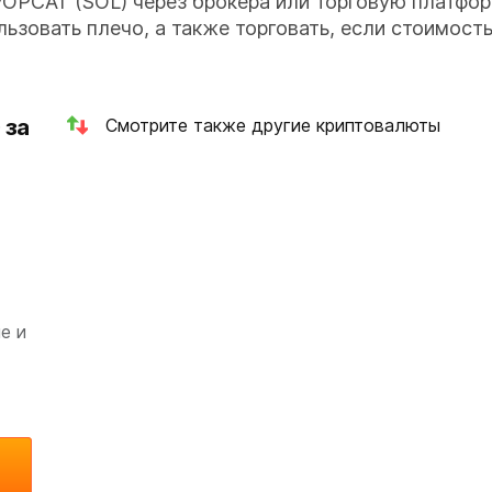
POPCAT (SOL) через брокера или торговую платфор
льзовать плечо, а также торговать, если стоимост
 за
Смотрите также другие криптовалюты
е и