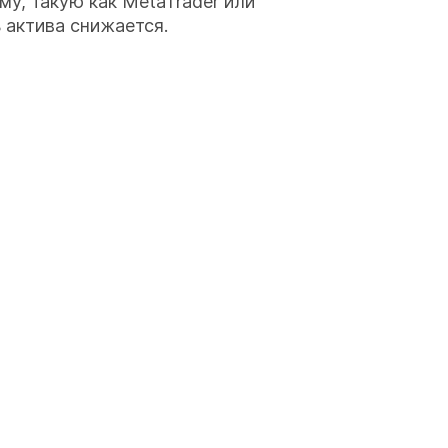
му, такую как MetaTrader или
ь актива снижается.