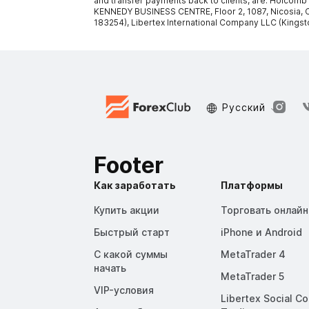
and transfer payments back to clients, are: Holcomb
KENNEDY BUSINESS CENTRE, Floor 2, 1087, Nicosia, C
183254), Libertex International Company LLC (Kingst
Русский
Footer
Как заработать
Платформы
Купить акции
Торговать онлайн
Быстрый старт
iPhone и Android
С какой суммы
MetaTrader 4
начать
MetaTrader 5
VIP-условия
Libertex Social C