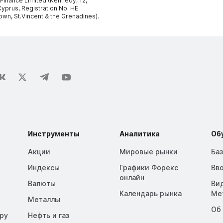
 Finance Limited (Kennedy, 12,
yprus, Registration No. HE
own, St.Vincent & the Grenadines).
Инструменты
Аналитика
Об
Акции
Мировые рынки
Ба
Индексы
Графики Форекс
Вв
онлайн
Валюты
Ви
Календарь рынка
Me
Металлы
Об
opy
Нефть и газ