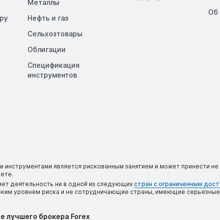
Металлы
Об
opy
Нефть и газ
Сельхозтовары
Облигации
Спецификация
инструментов
 инструментами является рискованным занятием и может принести не 
ете.
яет деятельность ни в одной из следующих
стран с ограниченным дос
соким уровнем риска и не сотрудничающие страны, имеющие серьезные
е лучшего брокера Forex