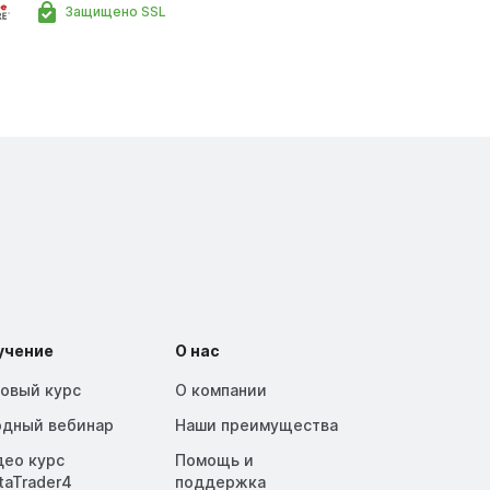
Защищено SSL
учение
О нас
зовый курс
О компании
одный вебинар
Наши преимущества
део курс
Помощь и
taTrader4
поддержка