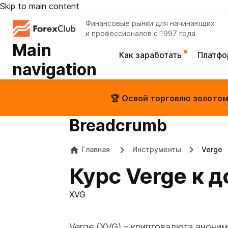
Skip to main content
Финансовые рынки для начинающих
и профессионалов с 1997 года
Main
Как заработать
Платф
navigation
🏆 Освой торговлю золотом 
Breadcrumb
Главная
Инструменты
Verge
Курс Verge к д
XVG
Verge (XVG) – криптовалюта аноним