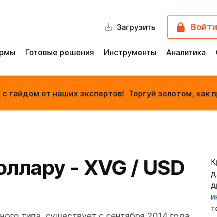
Войт
Загрузить
ормы
Готовые решения
Инструменты
Аналитика
с гайдом от наших экспертов! Торгуй золотом, как п
оллару - XVG / USD
К
д
д
и
т
ного типа, существует с сентября 2014 года.