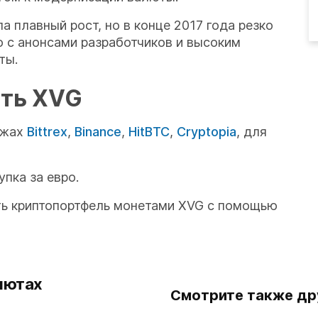
 плавный рост, но в конце 2017 года резко
о с анонсами разработчиков и высоким
ты.
ать XVG
ржах
Bittrex
,
Binance
,
HitBTC
,
Cryptopia
, для
пка за евро.
ть криптопортфель монетами XVG с помощью
лютах
Смотрите также др