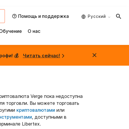
и
Помощь и поддержка
Русский
Обучение
О нас
рофи! 💰
Читать сейчас!
риптовалюта
Verge
пока недоступна
ля торговли. Вы можете торговать
ругими
криптовалютами
или
нструментами
, доступными в
ерминале Libertex.