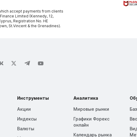
, which accept payments from clients
 Finance Limited (Kennedy, 12,
yprus, Registration No. HE
own, St.Vincent & the Grenadines).
Инструменты
Аналитика
Об
Акции
Мировые рынки
Ба
Индексы
Графики Форекс
Вв
онлайн
Валюты
Ви
Календарь рынка
Me