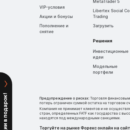
MetaTrader 5
VIP-условия
Libertex Social C
Акции и бонусы
Trading
Пополнение и
Загрузить
снятие
Решения
Инвестиционные
идеи
Модельные
портфели
Крипта и акции в подарок!
Предупреждение о рисках:
Торговля финансовыми
потерь ограничен суммой остатка на торговом сч
Компания не принимает клиентов и не осуществл
стран, определенных FATF как государства с вы
находятся под международными санкциями.
Торгуйте на рынке Форекс онлайн на сайт