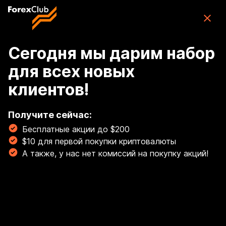
Skip to main content
ForexClub: приложение для торговли
CFD
Скачать
(76K)
приложение
Бесплатно
Сегодня мы дарим набор
для всех новых
Войти
клиентов!
🏆 Освой торговлю золотом с гайдом от наших
экспертов! Торгуй золотом, как профи! 💰
Получите сейчас:
Бесплатные акции до $200
Читать сейчас!
$10 для первой покупки криптовалюты
Breadcrumb
А также, у нас нет комиссий на покупку акций!
Валюты
Курс доллара США
(USD) к