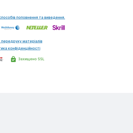
способів поповнення та виведення.
 передруку матеріалів
тика конфіденційності
Захищено SSL