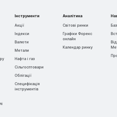
Інструменти
Аналітика
На
Акції
Світові ринки
Баз
Індекси
Графіки Форекс
Вст
онлайн
Валюти
Ві
Календар ринку
Me
Метали
Пр
opy
Нафта і газ
Сільгосптовари
Облігації
Специфікація
інструментів
лі