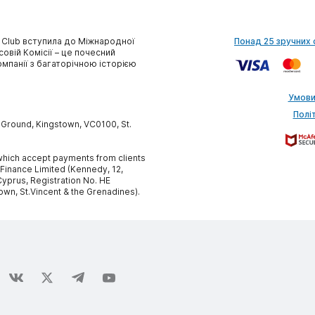
 Club вступила до Міжнародної
Понад 25 зручних 
совій Комісії – це почесний
омпанії з багаторічною історією
Умови
Полі
y Ground, Kingstown, VC0100, St.
, which accept payments from clients
 Finance Limited (Kennedy, 12,
yprus, Registration No. HE
own, St.Vincent & the Grenadines).