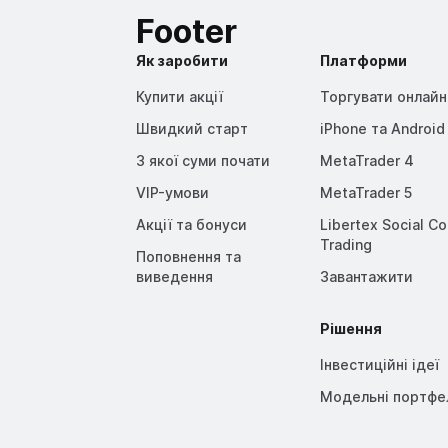
Footer
Як заробити
Платформи
Купити акції
Торгувати онлайн
Швидкий старт
iPhone та Android
З якої суми почати
MetaTrader 4
VIP-умови
MetaTrader 5
Акції та бонуси
Libertex Social C
Trading
Поповнення та
виведення
Завантажити
Рішення
Інвестиційні ідеї
Модельні портфе