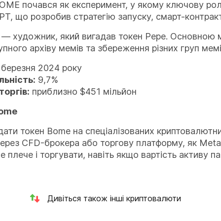
BOME почався як експеримент, у якому ключову роль
PT, що розробив стратегію запуску, смарт-контракт
 — художник, який вигадав токен Pepe. Основною
пного архіву мемів та збереження різних груп мемі
 березня 2024 року
ьність:
9,7%
торгів:
приблизно $451 мільйон
Bome
дати токен Bome на спеціалізованих криптовалютни
ерез CFD-брокера або торгову платформу, як MetaT
 плече і торгувати, навіть якщо вартість активу па
Дивіться також інші криптовалюти