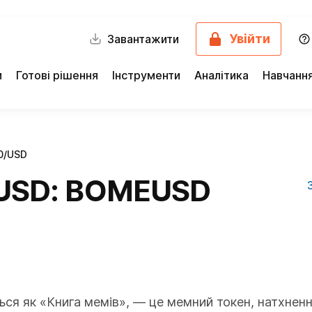
Увійти
Завантажити
и
Готові рішення
Інструменти
Аналітика
Навчанн
0/USD
USD: BOMEUSD
я як «Книга мемів», — це мемний токен, натхненн