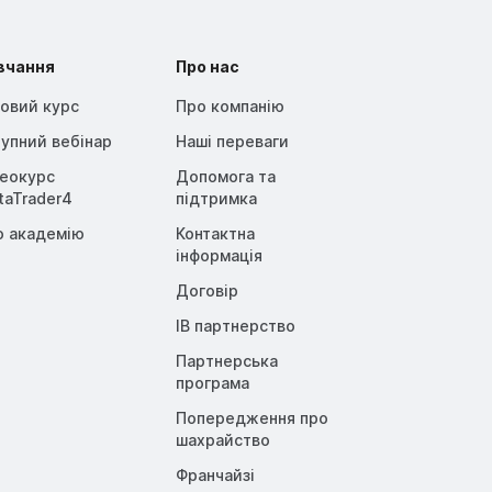
вчання
Про нас
овий курс
Про компанію
упний вебінар
Наші переваги
деокурс
Допомога та
taTrader4
підтримка
о академію
Контактна
інформація
Договір
IB партнерство
Партнерська
програма
Попередження про
шахрайство
Франчайзі