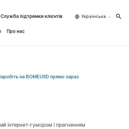
Служба підтримки клієнтів
Украïнська
я
Про нас
Заробіть на BOMEUSD прямо зараз
ий інтернет-гумором і прагненням