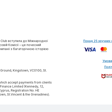
 Club вступила до Міжнародної
Понад 25 зручних 
совій Комісії – це почесний
омпанії з багаторічною історією
Умови
Полі
y Ground, Kingstown, VC0100, St.
, which accept payments from clients
 Finance Limited (Kennedy, 12,
yprus, Registration No. HE
own, St.Vincent & the Grenadines).