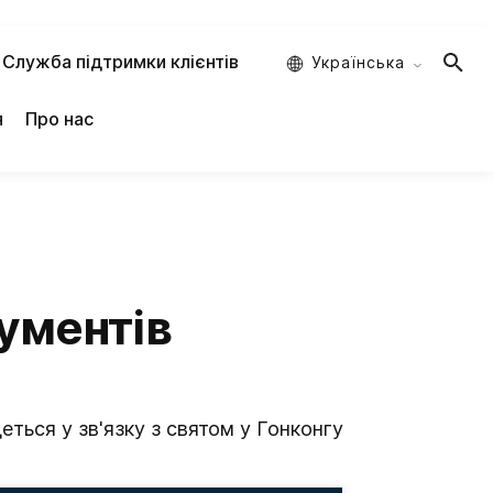
Служба підтримки клієнтів
Украïнська
я
Про нас
рументів
еться у зв'язку з святом у Гонконгу