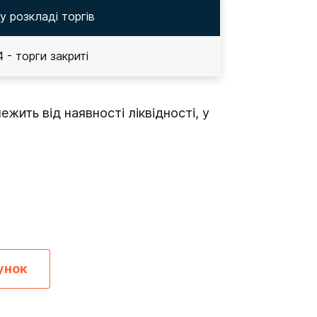
 у розкладі торгів
4 - торги закриті
жить від наявності ліквідності, у
унок