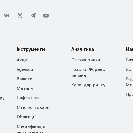
Інструменти
Аналітика
На
Акції
Світові ринки
Баз
Індекси
Графіки Форекс
Вст
онлайн
Валюти
Ві
Календар ринку
Me
Метали
Пр
opy
Нафта і газ
Сільгосптовари
Облігації
Специфікація
інструментів