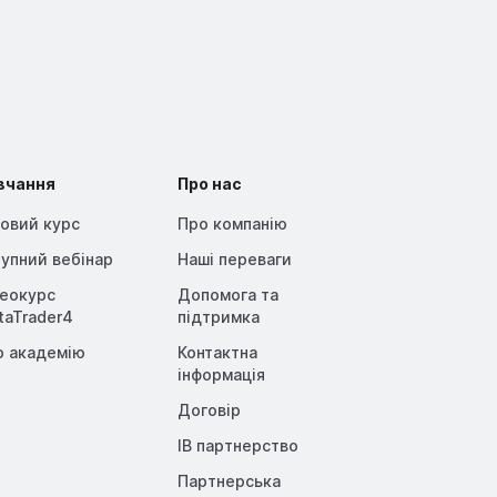
вчання
Про нас
овий курс
Про компанію
упний вебінар
Наші переваги
деокурс
Допомога та
taTrader4
підтримка
о академію
Контактна
інформація
Договір
IB партнерство
Партнерська