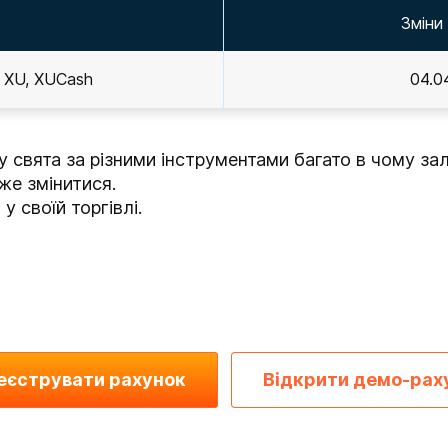
Зміни
 XU, XUCash
04.0
 свята за різними інструментами багато в чому зале
же змінитися.
 своїй торгівлі.
еєструвати рахунок
Відкрити демо-рах