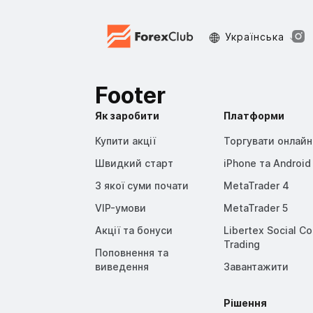
Украïнська
Footer
Як заробити
Платформи
Купити акції
Торгувати онлайн
Швидкий старт
iPhone та Android
З якої суми почати
MetaTrader 4
VIP-умови
MetaTrader 5
Акції та бонуси
Libertex Social C
Trading
Поповнення та
виведення
Завантажити
Рішення