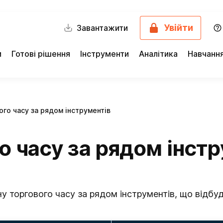
Увійти
Завантажити
и
Готові рішення
Інструменти
Аналітика
Навчанн
ого часу за рядом інструментів
о часу за рядом інст
у торгового часу за рядом інструментів, що відбуд