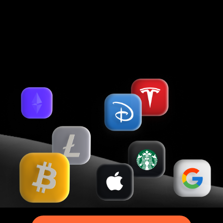
International Company LLC (Kingstown, St.Vincent & the Grenadines).
Более 25 удобных способов пополнения и снятия
Русский
Footer