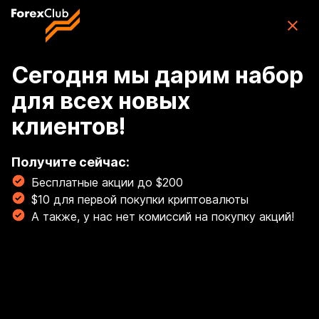
Skip to main content
ForexClub: приложение для торговли
CFD
Скачать
(76K)
приложение
Бесплатно
Сегодня мы дарим набор
для всех новых
Войти
клиентов!
🏆 Освой торговлю золотом с гайдом от наших
экспертов! Торгуй золотом, как профи! 💰
Получите сейчас:
Бесплатные акции до $200
Читать сейчас!
$10 для первой покупки криптовалюты
Breadcrumb
А также, у нас нет комиссий на покупку акций!
Базовые моменты
Где можно скачать
программный