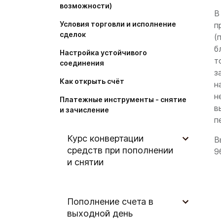
возможности)
В
Условия торговли и исполнение
п
сделок
(
б
Настройка устойчивого
т
соединения
з
Как открыть счёт
н
н
Платежные инструменты - снятие
в
и зачисление
п
Курс конвертации
В
средств при пополнении
9
и снятии
Пополнение счета в
выходной день