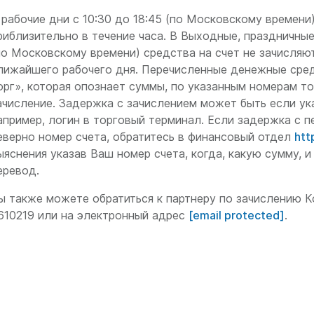
 рабочие дни с 10:30 до 18:45 (по Московскому времени
риблизительно в течение часа. В Выходные, праздничные 
по Московскому времени) средства на счет не зачисляют
лижайшего рабочего дня. Перечисленные денежные сре
орг», которая опознает суммы, по указанным номерам то
ачисление. Задержка с зачислением может быть если указ
апример, логин в торговый терминал. Если задержка с 
еверно номер счета, обратитесь в финансовый отдел
htt
ыяснения указав Ваш номер счета, когда, какую сумму, 
еревод.
ы также можете обратиться к партнеру по зачислению 
610219 или на электронный адрес
[email protected]
.