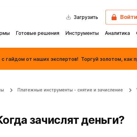
Войт
Загрузить
ормы
Готовые решения
Инструменты
Аналитика
с гайдом от наших экспертов! Торгуй золотом, как п
сы
Платежные инструменты - снятие и зачисление
Когда зачислят деньги?