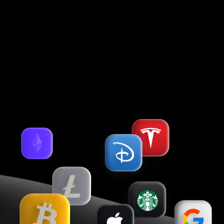
Contracting entities of Forex Club International LLC, which accept
payments from clients and transfer payments back to clients, are:
Holcomb Finance Limited (Kennedy, 12, KENNEDY BUSINESS CENTRE,
Floor 2, 1087, Nicosia, Cyprus, Registration No. HE 183254), Libertex
International Company LLC (Kingstown, St.Vincent & the Grenadines).
Более 25 удобных способов пополнения и снятия
Русский