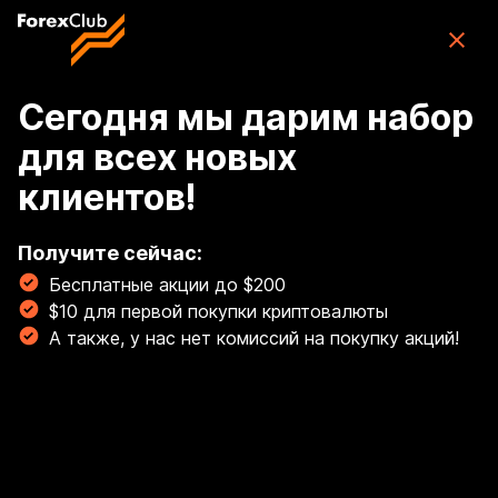
Skip to main content
ForexClub: приложение для торговли
CFD
Скачать
(76K)
приложение
Бесплатно
Сегодня мы дарим набор
для всех новых
Войти
клиентов!
🏆 Освой торговлю золотом с гайдом от наших
экспертов! Торгуй золотом, как профи! 💰
Получите сейчас:
Бесплатные акции до $200
Читать сейчас!
$10 для первой покупки криптовалюты
Breadcrumb
А также, у нас нет комиссий на покупку акций!
Маржа
Почему маржа по никелю
существенно больше