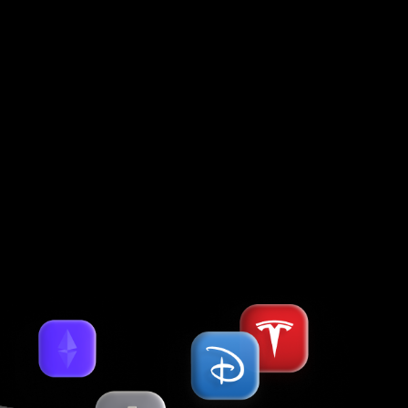
успешной работы.
© 1997–
2026
, Forex Club International LLC
The Financial Services Centre, P.O. Box 1823, Stoney Ground,
Kingstown, VC0100, St. Vincent & the Grenadines
Contracting entities of Forex Club International LLC, which accept
payments from clients and transfer payments back to clients, are:
Holcomb Finance Limited (Kennedy, 12, KENNEDY BUSINESS CENTRE,
Floor 2, 1087, Nicosia, Cyprus, Registration No. HE 183254), Libertex
International Company LLC (Kingstown, St.Vincent & the Grenadines).
Более 25 удобных способов пополнения и снятия