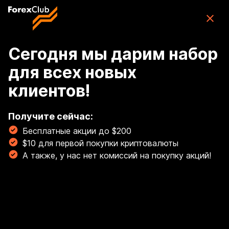
Skip to main content
ForexClub: приложение для торговли
CFD
Скачать
(76K)
приложение
Бесплатно
Сегодня мы дарим набор
для всех новых
Войти
клиентов!
🏆 Освой торговлю золотом с гайдом от наших
экспертов! Торгуй золотом, как профи! 💰
Получите сейчас:
Бесплатные акции до $200
Читать сейчас!
$10 для первой покупки криптовалюты
Breadcrumb
А также, у нас нет комиссий на покупку акций!
Перенос позиций по золоту и серебру
Взимается/начисляется
ли тройной своп при