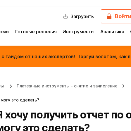
Войт
Загрузить
ормы
Готовые решения
Инструменты
Аналитика
с гайдом от наших экспертов! Торгуй золотом, как п
сы
Платежные инструменты - снятие и зачисление
 могу это сделать?
Я хочу получить отчет по 
могу это сделать?