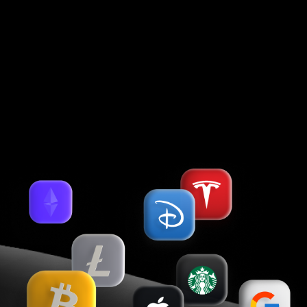
Kingstown, VC0100, St. Vincent & the Grenadines
Contracting entities of Forex Club International LLC, which accept
payments from clients and transfer payments back to clients, are:
Holcomb Finance Limited (Kennedy, 12, KENNEDY BUSINESS CENTRE,
Floor 2, 1087, Nicosia, Cyprus, Registration No. HE 183254), Libertex
International Company LLC (Kingstown, St.Vincent & the Grenadines).
Более 25 удобных способов пополнения и снятия
Русский