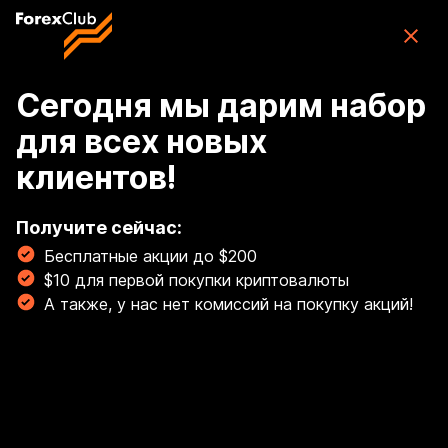
Skip to main content
ForexClub: приложение для торговли
CFD
Скачать
(76K)
приложение
Бесплатно
Сегодня мы дарим набор
для всех новых
Войти
клиентов!
🏆 Освой торговлю золотом с гайдом от наших
экспертов! Торгуй золотом, как профи! 💰
Получите сейчас:
Бесплатные акции до $200
Читать сейчас!
$10 для первой покупки криптовалюты
Breadcrumb
А также, у нас нет комиссий на покупку акций!
Личный кабинет
Невозможно войти в УТС,
выдает ошибку SSL2-3?