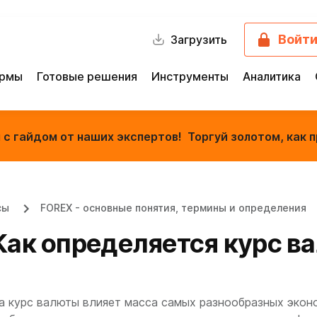
Войт
Загрузить
ормы
Готовые решения
Инструменты
Аналитика
с гайдом от наших экспертов! Торгуй золотом, как п
сы
FOREX - основные понятия, термины и определения
Как определяется курс в
а курс валюты влияет масса самых разнообразных эконо