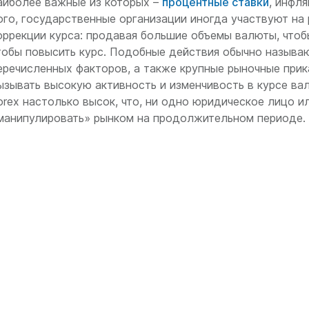
аиболее важные из которых –
процентные ставки
, инфл
ого, государственные организации иногда участвуют на 
оррекции курса: продавая большие объемы валюты, чтобы
тобы повысить курс. Подобные действия обычно называ
еречисленных факторов, а также крупные рыночные прик
ызывать высокую активность и изменчивость в курсе ва
orex настолько высок, что, ни одно юридическое лицо и
манипулировать» рынком на продолжительном периоде.