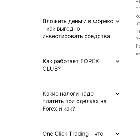
н
т
к
Вложить деньги в Форекс
ч
- как выгодно
п
инвестировать средства
в
F
«
Как работает FOREX
CLUB?
Какие налоги надо
платить при сделках на
Forex и как?
One Сlick Тrading - что