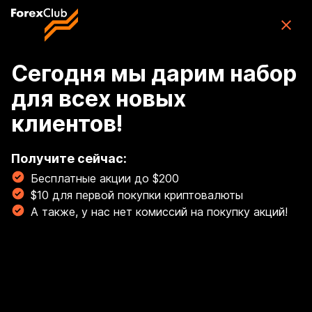
Skip to main content
ForexClub: приложение для торговли
CFD
Скачать
(76K)
приложение
Бесплатно
Сегодня мы дарим набор
для всех новых
Войти
клиентов!
🏆 Освой торговлю золотом с гайдом от наших
экспертов! Торгуй золотом, как профи! 💰
Получите сейчас:
Бесплатные акции до $200
Читать сейчас!
$10 для первой покупки криптовалюты
Breadcrumb
А также, у нас нет комиссий на покупку акций!
Маржа
Может ли маржа
меняться со временем?