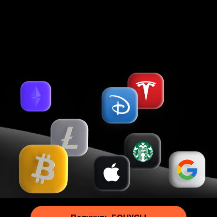
International Company LLC (Kingstown, St.Vincent & the Grenadines).
Более 25 удобных способов пополнения и снятия
Русский
Footer